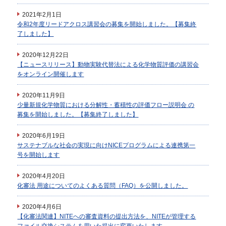
2021年2月1日
令和2年度リードアクロス講習会の募集を開始しました。【募集終
了しました】
2020年12月22日
【ニュースリリース】動物実験代替法による化学物質評価の講習会
をオンライン開催します
2020年11月9日
少量新規化学物質における分解性・蓄積性の評価フロー説明会 の
募集を開始しました。【募集終了しました】
2020年6月19日
サステナブルな社会の実現に向けNICEプログラムによる連携第一
号を開始します
2020年4月20日
化審法 用途についてのよくある質問（FAQ）を公開しました。
2020年4月6日
【化審法関連】NITEへの審査資料の提出方法を、NITEが管理する
ファイル交換システムを用いた提出に変更いたします。