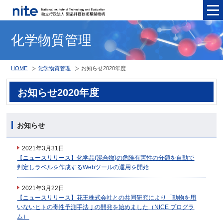
メニュ
化学物質管理
HOME
化学物質管理
お知らせ2020年度
お知らせ2020年度
お知らせ
2021年3月31日
【ニュースリリース】化学品(混合物)の危険有害性の分類を自動で
判定しラベルを作成するWebツールの運用を開始
2021年3月22日
【ニュースリリース】花王株式会社との共同研究により「動物を用
いないヒトの毒性予測手法 ｣ の開発を始めました（NICE プログラ
ム）