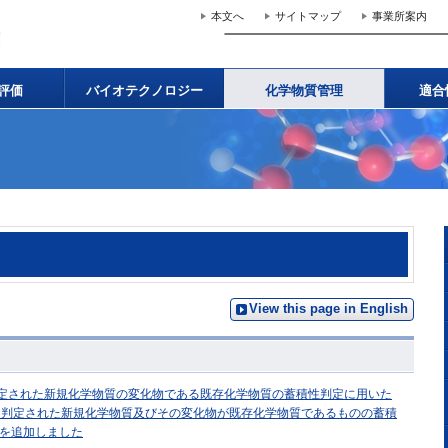
本文へ
サイトマップ
事業所案内
評価
バイオテクノロジー
化学物質管理
適合
View this page in English
判定された新規化学物質の変化物である既存化学物質の蓄積性判定に用いた
に判定された新規化学物質及びその変化物が既存化学物質であるものの蓄積
を追加しました