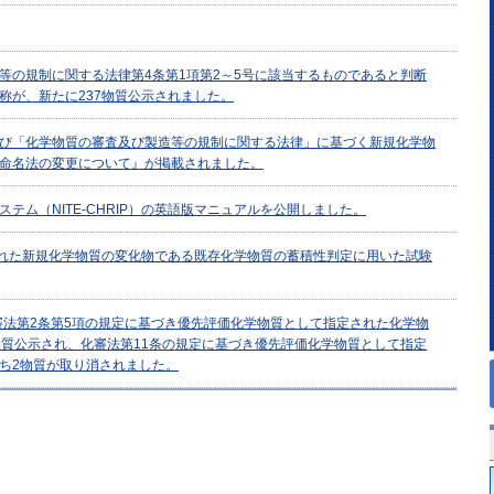
等の規制に関する法律第4条第1項第2～5号に該当するものであると判断
称が、新たに237物質公示されました。
び「化学物質の審査及び製造等の規制に関する法律」に基づく新規化学物
命名法の変更について』が掲載されました。
テム（NITE-CHRIP）の英語版マニュアルを公開しました。
された新規化学物質の変化物である既存化学物質の蓄積性判定に用いた試験
化審法第2条第5項の規定に基づき優先評価化学物質として指定された化学物
物質公示され、化審法第11条の規定に基づき優先評価化学物質として指定
ち2物質が取り消されました。