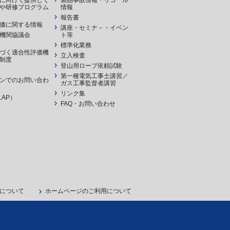
に向けて提供して
製品事故情報・リコール
や研修プログラム
情報
報告書
価に関する情報
講座・セミナ－・イベン
機関協議会
ト等
標準化業務
づく適合性評価機
立入検査
制度
登山用ロープ依頼試験
第一種電気工事士講習／
ンでのお問い合わ
ガス工事監督者講習
リンク集
LAP）
FAQ・お問い合わせ
について
ホームページのご利用について