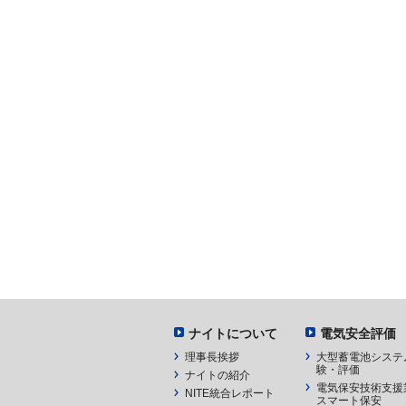
ナイトについて
電気安全評価
理事長挨拶
大型蓄電池システ
験・評価
ナイトの紹介
電気保安技術支援
NITE統合レポート
スマート保安