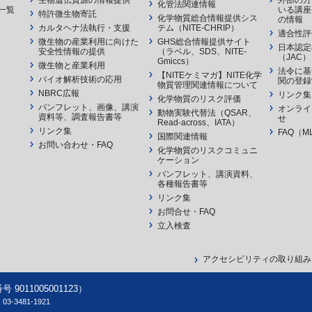
生物遺伝資源の情報提供
外部の方
化管法関連情報
一覧
いる講座
特許微生物寄託
化学物質総合情報提供シス
の情報
カルタヘナ法執行・支援
テム（NITE-CHRIP）
適合性評
微生物の産業利用に向けた
GHS総合情報提供サイト
日本認定
安全性情報の提供
（ラベル、SDS、NITE-
（JAC）
Gmiccs）
微生物と産業利用
法令に基
【NITEケミマガ】NITE化学
バイオ解析技術の応用
関の登録
物質管理関連情報について
NBRC広報
リンク集
化学物質のリスク評価
パンフレット、画像、講演
オンライ
動物実験代替法（QSAR、
資料等、調査報告書等
せ
Read-across、IATA）
リンク集
FAQ（M
国際関連情報
お問い合わせ・FAQ
化学物質のリスクコミュニ
ケーション
パンフレット、講演資料、
各種報告書等
リンク集
お問合せ・FAQ
立入検査
アクセシビリティの取り組み
11005001123）
-3481-1921