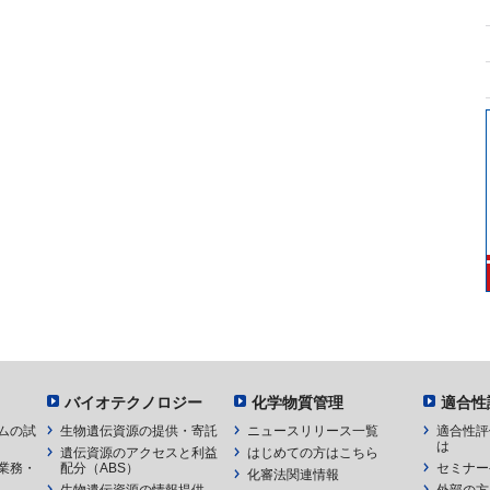
バイオテクノロジー
化学物質管理
適合性
ムの試
生物遺伝資源の提供・寄託
ニュースリリース一覧
適合性評
は
遺伝資源のアクセスと利益
はじめての方はこちら
業務・
配分（ABS）
セミナー
化審法関連情報