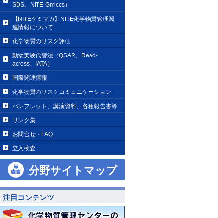
SDS、NITE-Gmiccs）
【NITEケミマガ】NITE化学物質管理関
連情報について
化学物質のリスク評価
動物実験代替法（QSAR、Read-
across、IATA）
国際関連情報
化学物質のリスクコミュニケーション
パンフレット、講演資料、各種報告書等
リンク集
お問合せ・FAQ
立入検査
分野サイトマップ
注目コンテンツ