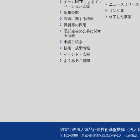
チームNITEによるイノ
ニュースリリース
ベーション支援
リンク集
情報公開
終了した事業
調達に関する情報
職員等の採用
委託先等の公募に関す
る情報
申請手続き
技術・成果情報
イベント・広報
よくあるご質問
独立行政法人製品評価技術基盤機構（法人番号 90
〒151-0066 東京都渋谷区西原2-49-10
代表電話 03