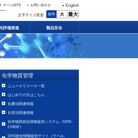
English
チームNITE
お問い合わせ
大
最大
標準
文字サイズ変更
性評価推進
製品安全
化学物質管理
ニュースリリース一覧
はじめての方はこちら
化審法関連情報
化管法関連情報
化学物質総合情報提供システム（NITE-
CHRIP）
GHS総合情報提供サイト（ラベル、