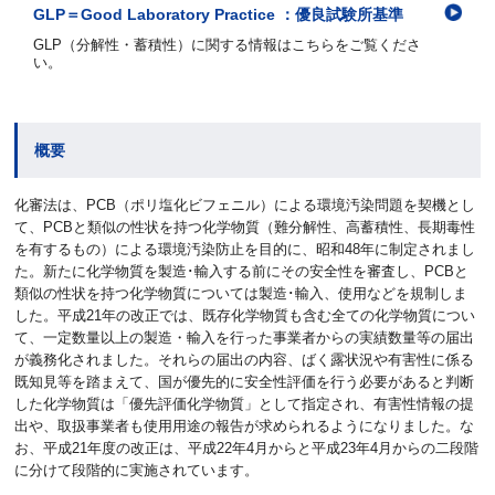
GLP＝Good Laboratory Practice ：優良試験所基準
GLP（分解性・蓄積性）に関する情報はこちらをご覧くださ
い。
概要
化審法は、PCB（ポリ塩化ビフェニル）による環境汚染問題を契機とし
て、PCBと類似の性状を持つ化学物質（難分解性、高蓄積性、長期毒性
を有するもの）による環境汚染防止を目的に、昭和48年に制定されまし
た。新たに化学物質を製造･輸入する前にその安全性を審査し、PCBと
類似の性状を持つ化学物質については製造･輸入、使用などを規制しま
した。平成21年の改正では、既存化学物質も含む全ての化学物質につい
て、一定数量以上の製造・輸入を行った事業者からの実績数量等の届出
が義務化されました。それらの届出の内容、ばく露状況や有害性に係る
既知見等を踏まえて、国が優先的に安全性評価を行う必要があると判断
した化学物質は「優先評価化学物質」として指定され、有害性情報の提
出や、取扱事業者も使用用途の報告が求められるようになりました。な
お、平成21年度の改正は、平成22年4月からと平成23年4月からの二段階
に分けて段階的に実施されています。