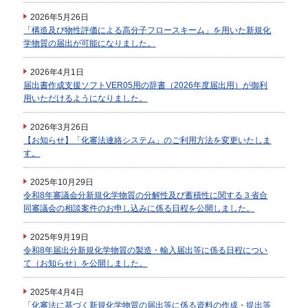
2026年5月26日
「構造及び物性評価による高分子フロースキーム」を用いた新規化
学物質の届出が可能になりました。
2026年4月1日
届出書作成支援ソフトVER05用の辞書（2026年度届出用）が御利
用いただけるようになりました。
2026年3月26日
【お知らせ】「化審法連絡システム」のご利用方法を変更いたしま
す。
2025年10月29日
令和8年審議会分新規化学物質の分解性及び蓄積性に関する３省合
同審議会の相談案件のお申し込みに係る日程を公開しました。
2025年9月19日
令和8年届出分新規化学物質の製造・輸入届出等に係る日程につい
て（お知らせ）を公開しました。
2025年4月4日
「化審法に基づく新規化学物質の届出等に係る資料の作成・提出等