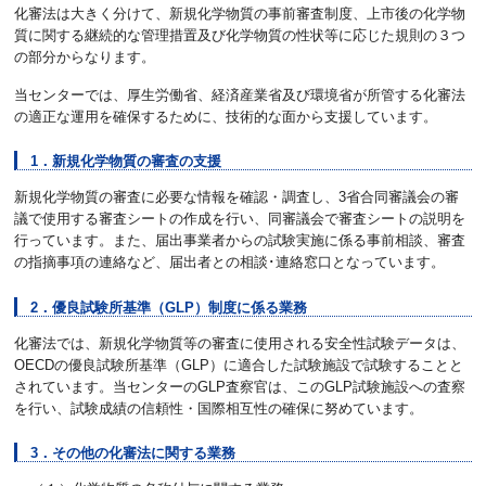
化審法は大きく分けて、新規化学物質の事前審査制度、上市後の化学物
質に関する継続的な管理措置及び化学物質の性状等に応じた規則の３つ
の部分からなります。
当センターでは、厚生労働省、経済産業省及び環境省が所管する化審法
の適正な運用を確保するために、技術的な面から支援しています。
1．新規化学物質の審査の支援
新規化学物質の審査に必要な情報を確認・調査し、3省合同審議会の審
議で使用する審査シートの作成を行い、同審議会で審査シートの説明を
行っています。また、届出事業者からの試験実施に係る事前相談、審査
の指摘事項の連絡など、届出者との相談･連絡窓口となっています。
2．優良試験所基準（GLP）制度に係る業務
化審法では、新規化学物質等の審査に使用される安全性試験データは、
OECDの優良試験所基準（GLP）に適合した試験施設で試験することと
されています。当センターのGLP査察官は、このGLP試験施設への査察
を行い、試験成績の信頼性・国際相互性の確保に努めています。
3．その他の化審法に関する業務