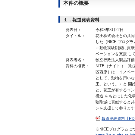
本件の概要
１．報道発表資料
発表日：
令和3年3月22日
タイトル：
花王株式会社との共同研
した（NICE プログラ
～動物実験削減に貢献
ベーションを支援 し
発表者名：
独立行政法人製品評価
資料の概要：
NITE（ナイト ）［
区西原］は、イノベー
として、動物を用いな
王」という。）と 開始
と、花王が有するコン
構造 をもとにした化
験削減に貢献すると共
ンを支援して参ります
報道発表資料【PDF
※NICEプログラムに