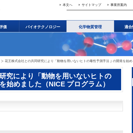
本文へ
サイトマップ
事業所案内
評価
バイオテクノロジー
化学物質管理
適合
花王株式会社との共同研究により「動物を用いないヒトの毒性予測手法 ｣ の開発を始めま
同研究により「動物を用いないヒトの
発を始めました（NICE プログラム）