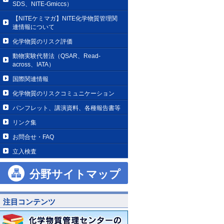
SDS、NITE-Gmiccs）
【NITEケミマガ】NITE化学物質管理関
連情報について
化学物質のリスク評価
動物実験代替法（QSAR、Read-
across、IATA）
国際関連情報
化学物質のリスクコミュニケーション
パンフレット、講演資料、各種報告書等
リンク集
お問合せ・FAQ
立入検査
分野サイトマップ
注目コンテンツ