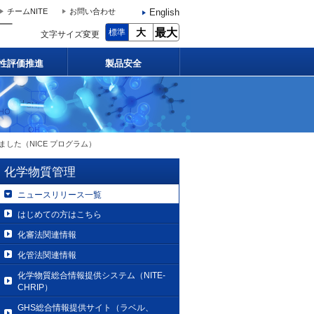
English
チームNITE
お問い合わせ
大
最大
標準
文字サイズ変更
性評価推進
製品安全
した（NICE プログラム）
化学物質管理
ニュースリリース一覧
はじめての方はこちら
化審法関連情報
化管法関連情報
化学物質総合情報提供システム（NITE-
CHRIP）
GHS総合情報提供サイト（ラベル、