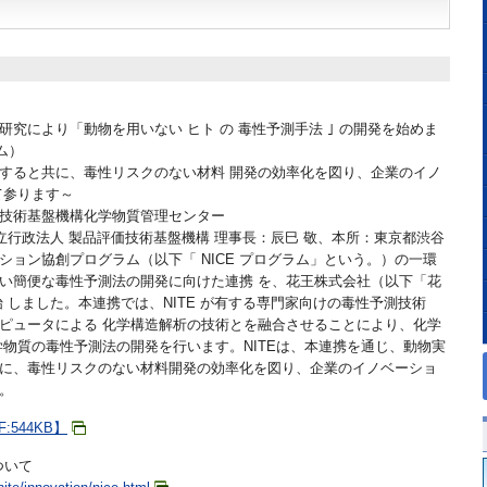
究により「動物を用いない ヒト の 毒性予測手法 ｣ の開発を始めま
ム）
すると共に、毒性リスクのない材料 開発の効率化を図り、企業のイノ
て参ります～
技術基盤機構化学物質管理センター
独立行政法人 製品評価技術基盤機構 理事長：辰巳 敬、本所：東京都渋谷
ション協創プログラム（以下「 NICE プログラム」という。）の一環
い簡便な毒性予測法の開発に向けた連携 を、花王株式会社（以下「花
 しました。本連携では、NITE が有する専門家向けの毒性予測技術
ピュータによる 化学構造解析の技術とを融合させることにより、化学
学物質の毒性予測法の開発を行います。NITEは、本連携を通じ、動物実
に、毒性リスクのない材料開発の効率化を図り、企業のイノベーショ
。
:544KB】
ついて