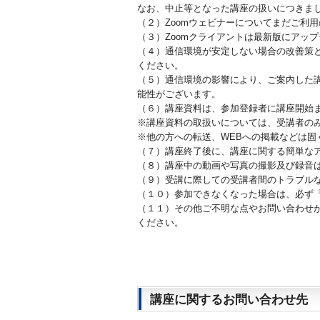
なお、中止等となった講座の扱いにつきま
（２）Zoomウェビナーについてまだご利
（３）Zoomクライアントは最新版にアッ
（４）通信環境が安定しない場合の改善策
ください。
（５）通信環境の影響により、ご案内した
能性がございます。
（６）講座資料は、参加登録者に講座開始
※講座資料の取扱いについては、受講者の
※他の方への転送、WEBへの掲載などは固
（７）講座終了後に、講座に関する簡単な
（８）講座中の動画や写真の撮影及び録音
（９）受講に際しての受講者間のトラブルな
（１０）参加できなくなった場合は、必ず「
（１１）その他ご不明な点やお問い合わせが
ください。
講座に関するお問い合わせ先