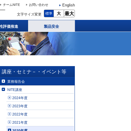
English
チームNITE
お問い合わせ
大
最大
標準
文字サイズ変更
性評価推進
製品安全
講座・セミナ－・イベント等
業務報告会
NITE講座
2024年度
2023年度
2022年度
2021年度
2020年度