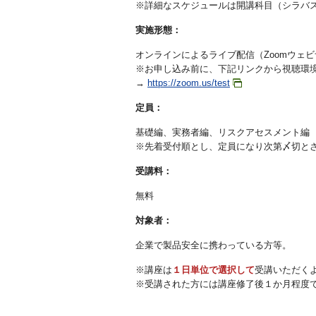
※詳細なスケジュールは開講科目（シラバ
実施形態：
オンラインによるライブ配信（Zoomウェ
※お申し込み前に、下記リンクから視聴環
→
https://zoom.us/test
定員：
基礎編、実務者編、リスクアセスメント編
※先着受付順とし、定員になり次第〆切と
受講料：
無料
対象者：
企業で製品安全に携わっている方等。
※講座は
１日単位で選択して
受講いただく
※受講された方には講座修了後１か月程度