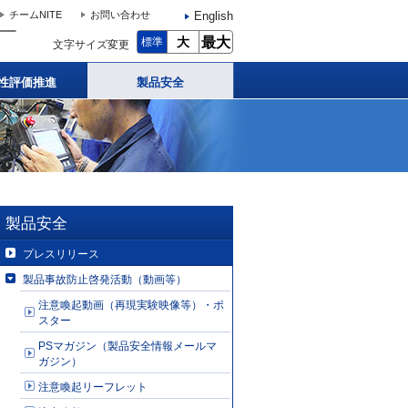
English
チームNITE
お問い合わせ
大
最大
標準
文字サイズ変更
性評価推進
製品安全
製品安全
プレスリリース
製品事故防止啓発活動（動画等）
注意喚起動画（再現実験映像等）・ポ
スター
PSマガジン（製品安全情報メールマ
ガジン）
注意喚起リーフレット