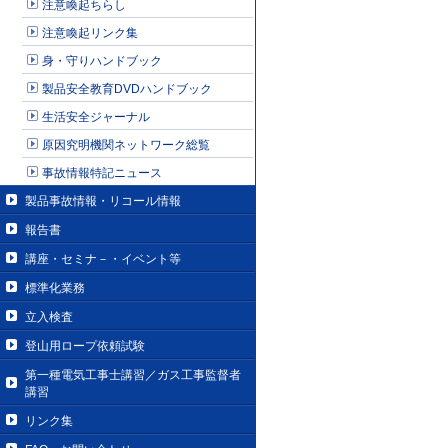
注意喚起ちらし
注意喚起リンク集
身・守りハンドブック
製品安全教育DVDハンドブック
生活安全ジャーナル
原因究明機関ネットワーク総覧
事故情報特記ニュース
製品事故情報・リコール情報
報告書
講座・セミナ－・イベント等
標準化業務
立入検査
登山用ロープ依頼試験
第一種電気工事士講習／ガス工事監督者
講習
リンク集