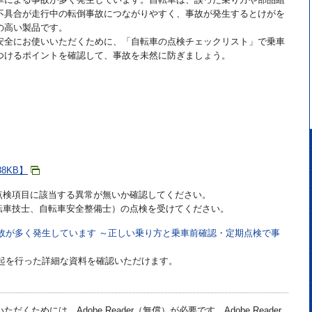
不具合が走行中の転倒事故につながりやすく、事故が発生するとけがを
の高い製品です。
安全にお使いいただくために、「自転車の点検チェックリスト」で乗車
つけるポイントを確認して、事故を未然に防ぎましょう。
8KB】
点検項目に該当する異常が無いか確認してください。
転車技士、自転車安全整備士）の点検を受けてください。
故が多く発生しています ～正しい乗り方と乗車前確認・定期点検で事
喚起を行った詳細な資料を確認いただけます。
だくためには、Adobe Reader（無償）が必要です。Adobe Reader