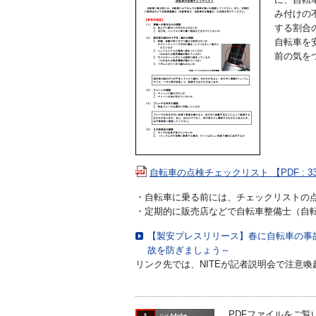
み付けの
する割合
自転車を
前の気を
自転車の点検チェックリスト 【PDF : 33
・自転車に乗る前には、チェックリストの
・定期的に販売店などで自転車整備士（自
【製安プレスリリース】春に自転車の事
故を防ぎましょう～
リンク先では、NITEが記者説明会で注意
PDFファイルをご覧いた