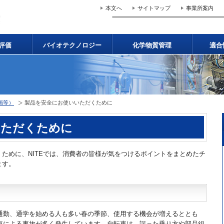
本文へ
サイトマップ
事業所案内
評価
バイオテクノロジー
化学物質管理
適合
画等）
製品を安全にお使いいただくために
いただくために
ために、NITEでは、消費者の皆様が気をつけるポイントをまとめたチ
ます。
通勤、通学を始める人も多い春の季節、使用する機会が増えるととも
車による事故が多く発生しています。自転車は、誤った乗り方や部品組