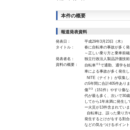
本件の概要
報道発表資料
発表日：
平成29年3月23日（木）
タイトル：
春に自転車の事故が多く発
～正しい乗り方と乗車前
発表者名：
独立行政法人製品評価技術
資料の概要：
※1
自転車
で通勤、通学を
車による事故が多く発生し
NITE（ナイト）が収集
の5年間に合計405件あり
※3
傷
（151件）やすり傷
代が最も多く、次いで30
してから1年未満に発生し
ー火災が13件含まれてい
自転車は、誤った乗り方
発生するとけがをする割合
などの気をつけるポイント