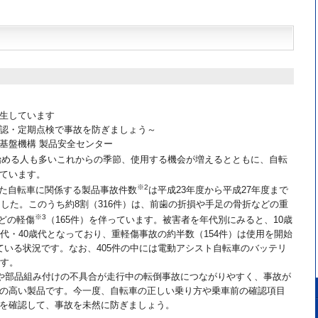
生しています
確認・定期点検で事故を防ぎましょう～
基盤機構 製品安全センター
始める人も多いこれからの季節、使用する機会が増えるとともに、自転
ています。
※2
した自転車に関係する製品事故件数
は平成23年度から平成27年度まで
ました。このうち約8割（316件）は、前歯の折損や手足の骨折などの重
※3
などの軽傷
（165件）を伴っています。被害者を年代別にみると、10歳
歳代・40歳代となっており、重軽傷事故の約半数（154件）は使用を開始
ている状況です。なお、405件の中には電動アシスト自転車のバッテリ
ます。
や部品組み付けの不具合が走行中の転倒事故につながりやすく、事故が
の高い製品です。今一度、自転車の正しい乗り方や乗車前の確認項目
を確認して、事故を未然に防ぎましょう。