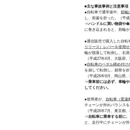
■
主な事故事例と注意事項
●自転車で通学途中、
前輪
し、前歯を折った。（平成
⇒
ハンドルに買い物袋や傘
に巻き込まれると、前輪が
●通信販売で購入した自転
リリース）レバーを使用せ
輪が脱落して転倒し、右肩
（平成27年4月、大阪府、
●
自転車のペダル締め付け
を崩して転倒し、鎖骨を折
（平成26年9月、岡山県、
⇒
乗車前には必ず、車輪や
してください。
●使用者が、
自転車（変速
チェーンが外れバランスを
（平成26年7月、東京都、
⇒
自転車に乗車する前に、
と、走行中にチェーンが外