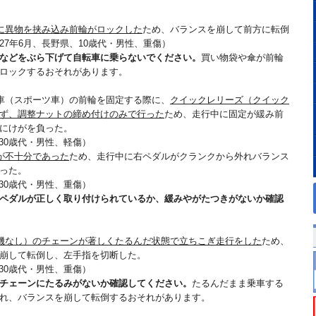
に異物を挟み込み前輪がロックした
ため、バランスを崩して前方に転倒
27年6月、長野県、10歳代・男性、重傷）
などをぶら下げて自転車に乗らないでください。
買い物袋や傘が前輪
ロックするおそれがあります。
車（スポーツ車）の前輪を固定する際に、
クイックレリーズ（クイック
ず、調整ナットの締め付けのみで行った
ため、走行中に固定が緩み前
にけがを負った。
30歳代・男性、軽傷）
が不十分であった
ため、走行中に右ペダルがクランクから外れバランス
った。
30歳代・男性、重傷）
ペダルが正しく取り付けられているか、緩みやがたつきがないか確認
機なし）のチェーンが著しくたるんだ状態で立ちこぎ走行をした
ため、
崩して転倒し、左手指を切断した。
30歳代・男性、重傷）
チェーンにたるみがないか確認してください。
たるんだまま乗車する
れ、バランスを崩して転倒するおそれがあります。