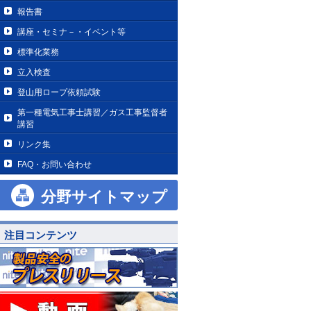
報告書
講座・セミナ－・イベント等
標準化業務
立入検査
登山用ロープ依頼試験
第一種電気工事士講習／ガス工事監督者
講習
リンク集
FAQ・お問い合わせ
分野サイトマップ
注目コンテンツ