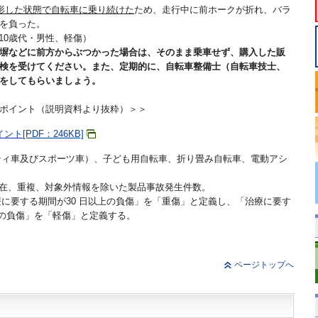
形した状態で自転車に乗り続けた
ため、走行中に前ホークが折れ、バラ
を負った。
10歳代・男性、軽傷）
塀などに前方からぶつかった場合は、そのまま乗車せず、購入した販
検を受けてください。また、定期的に、自転車整備士（自転車技士、
をしてもらいましょう。
ポイント（説明資料より抜粋）＞＞
ト[PDF：246KB]
ティ車及びスポーツ車）、子ども用自転車、折り畳み自転車、電動アシ
。
8日現在、重複、対象外情報を除いた製品事故発生件数。
療に要する期間が30 日以上の負傷」を「重傷」と定義し、「治療に要す
満の負傷」を「軽傷」と定義する。
ページトップへ