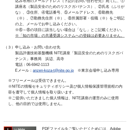
込み専用のメールアドレス（下記のお問い合わせ先）宛てに、①
講座名（製品安全のためのリスクガバナンス）、②氏名（ふりが
な）、③住所、④電話番号、⑤メールアドレス、⑥勤務先
（※）、⑦勤務先住所（※）、⑧所属部署・役職（※）をご明記
の上、メールでお申し込みください。
※⑥～⑧の項目に該当しない場合は「なし」とご記載ください。
※「知の市場」の共通受講システムへの登録は必要ありません。
（３）申し込み・お問い合わせ先
製品評価技術基盤機構 NITE講座「製品安全のためのリスクガバ
ナンス」事務局 浜辺、高寺
電話：06-6942-1113
Eメール：
anzen-koza-t@nite.go.jp
※東京会場申し込み専用
※フリーメールは受信できません。
※NITEの情報セキュリティポリシー及び個人情報保護管理規程の内
容を遵守して個人情報を取り扱います。
※ご提供いただきました個人情報は、NITE講座の運営のみに使用
し、他の目的では使用しません。
PDFファイルをご覧いただくためには、Adobe