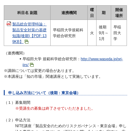
曜
開催
科目名 副題
連携機関
期
日
場所
製品総合管理特論：
後期
早稲
製品安全対策の基礎
早稲田大学規範科
火
9月～
田大
知識(後期)【PDF:13
学総合研究所
1月
学
9KB】
（連携機関）
早稲田大学 規範科学総合研究所：
http://www.waseda.jp/prj-
iirs/
※講師については変更の場合があります。
※本講座は「知の市場」関連講座として実施しています。
申し込み方法について（後期：東京会場）
（１）募集期間
※受講生の募集は終了させていただきました。
（２）申込方法
NITE講座「製品安全のためのリスクガバナンス・東京会場」申し