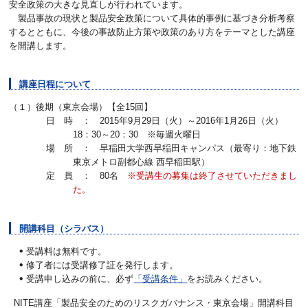
安全政策の大きな見直しが行われています。
製品事故の現状と製品安全政策について具体的事例に基づき分析考察
するとともに、今後の事故防止方策や政策のあり方をテーマとした講座
を開講します。
講座日程について
（１）後期（東京会場）【全15回】
日 時 ： 2015年9月29日（火）～2016年1月26日（火）
18：30～20：30 ※毎週火曜日
場 所 ： 早稲田大学西早稲田キャンパス（最寄り：地下鉄
東京メトロ副都心線 西早稲田駅）
定 員 ： 80名
※受講生の募集は終了させていただきまし
た。
開講科目（シラバス）
受講料は無料です。
修了者には受講修了証を発行します。
受講申し込みの前に、必ず
「受講条件」
をお読みください。
NITE講座「製品安全のためのリスクガバナンス・東京会場」開講科目