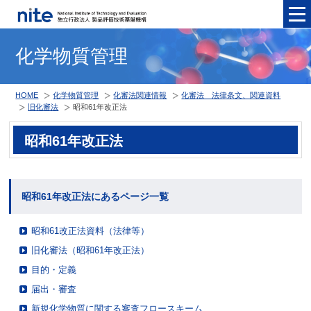
メニュ
化学物質管理
HOME
化学物質管理
化審法関連情報
化審法 法律条文、関連資料
旧化審法
昭和61年改正法
昭和61年改正法
昭和61年改正法にあるページ一覧
昭和61改正法資料（法律等）
旧化審法（昭和61年改正法）
目的・定義
届出・審査
新規化学物質に関する審査フロースキーム