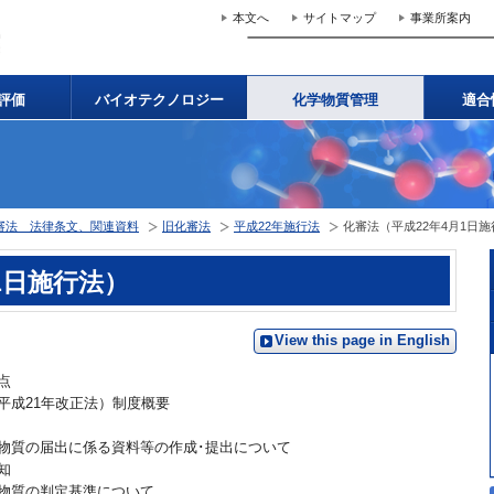
本文へ
サイトマップ
事業所案内
評価
バイオテクノロジー
化学物質管理
適合
審法 法律条文、関連資料
旧化審法
平成22年施行法
化審法（平成22年4月1日
1日施行法）
View this page in English
点
平成21年改正法）制度概要
物質の届出に係る資料等の作成･提出について
知
物質の判定基準について