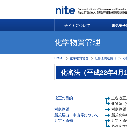
ナイトについて
電気安全
化学物質管理
HOME
化学物質管理
化審法関連情報
化
化審法（平成22年4月
改正の目的
主な改正
化審法（
対象物質
対象物質
新規届出・申出等について
新規化学
判定・通知
判定・通
監視化学