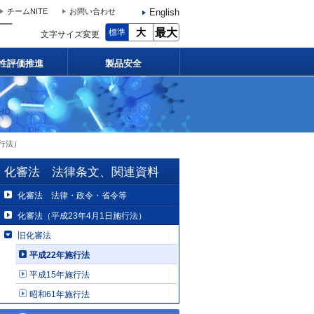
English
チームNITE
お問い合わせ
大
最大
標準
文字サイズ変更
性評価推進
製品安全
施行法）
化審法 法律条文、関連資料
化審法 法律・政令・省令等
化審法（平成23年4月1日施行法）
旧化審法
平成22年施行法
平成15年施行法
昭和61年施行法