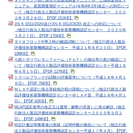
ダイオキシン類に係る大気環境調査マニュアル、土壌調査測定マ
ニュアル、底質調査測定マニュアル(令和4年3月)改正への対応につ
いて（独立行政法人製品評価技術基盤機構認定センター ２０２
２年３月２８日）【PDF:151KB】
JIS K 0311(2020)及びJIS K 0312(2020) 改正への対応について
（独立行政法人製品評価技術基盤機構認定センター ２０２０年
３月２７日）【PDF:175KB】
ダイオフロック®導入時の確認試験について（独立行政法人製品
評価技術基盤機構認定センター 平成２１年８月２０日）【PDF:
108KB】
ろ紙とポリウレタンフォーム（ＰＵＦ）の抽出率の差の確認につ
いて（独立行政法人製品評価技術基盤機構認定センター平成１８
年６月１５日）【PDF:127KB】
トラベルブランクの試験の評価基準について（平成１８年４月１
９日）【PDF:76KB】
ＭＬＡＰ認定に係る登録免許税の課税について（独立行政法人製
品評価技術基盤機構認定センターＭＬＡＰ室 平成１８年４月１
日）【PDF:92KB】
MLAP認定基準の改正又は運用・解釈の見直しに係る解説（独立
行政法人製品評価技術基盤機構認定センター２００５年９月２
日）【PDF:149KB】
特定計量証明事業者の実績（証明件数の報告について（独立行政
法人製品評価技術基盤機構認定センター平成１７年４月）【PDF: