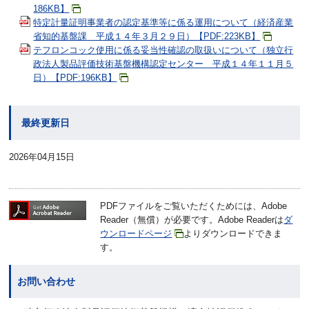
186KB】
特定計量証明事業者の認定基準等に係る運用について（経済産業
省知的基盤課 平成１４年３月２９日）【PDF:223KB】
テフロンコック使用に係る妥当性確認の取扱いについて（独立行
政法人製品評価技術基盤機構認定センター 平成１４年１１月５
日）【PDF:196KB】
最終更新日
2026年04月15日
PDFファイルをご覧いただくためには、Adobe
Reader（無償）が必要です。Adobe Readerは
ダ
ウンロードページ
よりダウンロードできま
す。
お問い合わせ