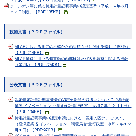
クロルデン等に係る特定計量証明事業の認定基準（平成１４年３月
２７日制定）【PDF:135KB】
技術文書（ＰＤＦファイル）
MLAPにおける測定の不確かさの見積もりに関する指針（第2版）
【PDF:214KB】
MLAP業務に用いる装置類の内部検証及び内部調整に関する指針
（第2版）【PDF:225KB】
公表文書（ＰＤＦファイル）
認定特定計量証明事業者の認定更新等の取扱いについて（経済産
業省 イノベーション・環境局 計量行政室 令和７年１２月１日）
【PDF:104KB】
特定計量証明事業の認定申請における「認定の区分」について
（経済産業省 イノベーション・環境局 計量行政室 令和７年１２
月１日）【PDF:97KB】