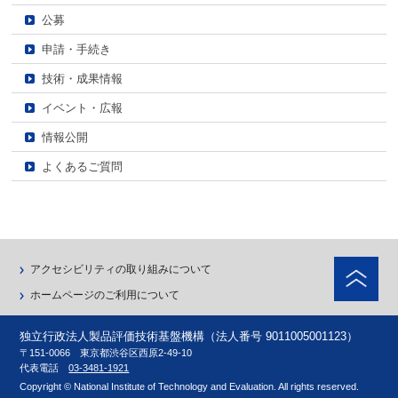
公募
申請・手続き
技術・成果情報
イベント・広報
情報公開
よくあるご質問
ペ
アクセシビリティの取り組みについて
ホームページのご利用について
独立行政法人製品評価技術基盤機構（法人番号 9011005001123）
〒151-0066 東京都渋谷区西原2-49-10
代表電話
03-3481-1921
Copyright © National Institute of Technology and Evaluation. All rights reserved.