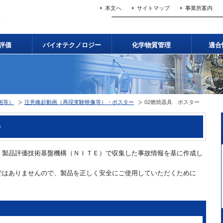
本文へ
サイトマップ
事業所案内
評価
バイオテクノロジー
化学物質管理
適合
画等）
注意喚起動画（再現実験映像等）・ポスター
02燃焼器具 ポスター
ー
製品評価技術基盤機構（ＮＩＴＥ）で収集した事故情報を基に作成し
はありませんので、製品を正しく安全にご使用していただくために