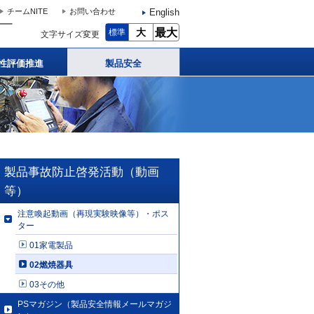
English
チームNITE
お問い合わせ
大
最大
標準
文字サイズ変更
性評価推進
製品安全
製品事故防止啓発活動（動画
等）
注意喚起動画（再現実験映像等）・ポス
ター
01家電製品
02燃焼器具
03その他
PSマガジン（製品安全情報メールマガジ