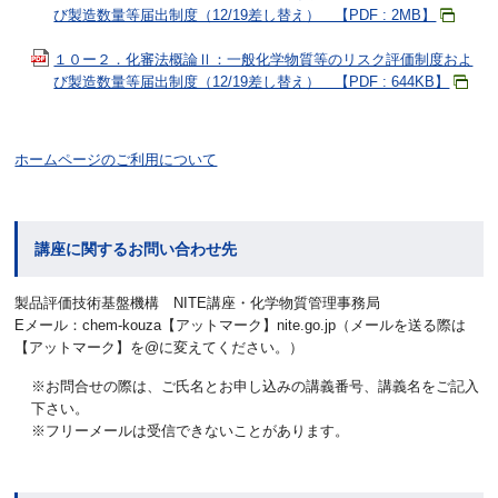
び製造数量等届出制度（12/19差し替え） 【PDF : 2MB】
１０ー２．化審法概論Ⅱ：一般化学物質等のリスク評価制度およ
び製造数量等届出制度（12/19差し替え） 【PDF : 644KB】
ホームページのご利用について
講座に関するお問い合わせ先
製品評価技術基盤機構 NITE講座・化学物質管理事務局
Eメール：
chem-kouza
【アットマーク】nite.go.jp（メールを送る際は
【アットマーク】を@に変えてください。）
※お問合せの際は、ご氏名とお申し込みの講義番号、講義名をご記入
下さい。
※フリーメールは受信できないことがあります。