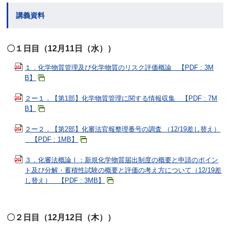
講義資料
〇１日目（12月11日（水））
１．化学物質管理及び化学物質のリスク評価概論 【PDF : 3M
B】
２ー１．【第1部】化学物質管理に関する情報収集 【PDF : 7M
B】
２ー２．【第2部】化審法官報整理番号の調査 （12/19差し替え）
【PDF : 1MB】
３．化審法概論Ⅰ：新規化学物質届出制度の概要と申請のポイン
ト及び分解・蓄積性試験の概要と評価の考え方について（12/19差
し替え） 【PDF : 3MB】
〇２日目（12月12日（木））