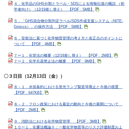
４．化学品のGHS分類とラベル・SDSによる情報伝達の概説 （初
学者向け）（12/19差し替え） 【PDF : 5MB】
５．「GHS混合物分類判定ラベル/SDS作成支援システム（NITE-
Gmiccs）」の操作方法 【PDF : 5MB】
６．安衛法に基づく化学物質管理の考え方と改正点のポイントに
ついて 【PDF : 4MB】
７ー１．化管法の概要（12/19差し替え） 【PDF : 2MB】
７ー２．化学兵器禁止法の概要 【PDF : 9MB】
〇３日目（12月13日（金））
８－１．水俣条約における蛍光ランプ製造等廃止と今後の措置
【PDF : 647KB】
８－２．フロン政策における最近の動向と今後の展開について
【PDF : 2MB】
９．消防法における化学物質管理 【PDF : 3MB】
１０ー１．化審法概論Ⅱ：一般化学物質等のリスク評価制度およ