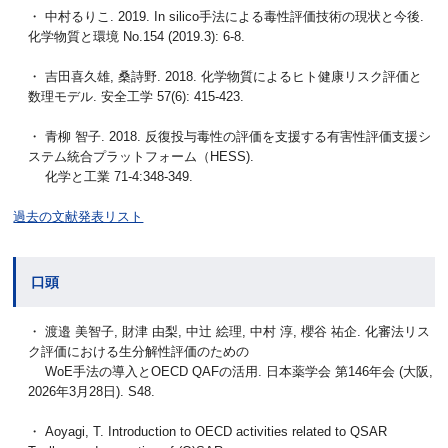
・ 中村るりこ. 2019. In silico手法による毒性評価技術の現状と今後.
化学物質と環境 No.154 (2019.3): 6-8.
・ 吉田喜久雄, 桑詩野. 2018. 化学物質によるヒト健康リスク評価と
数理モデル. 安全工学 57(6): 415-423.
・ 青柳 智子. 2018. 反復投与毒性の評価を支援する有害性評価支援シ
ステム統合プラットフォーム（HESS).
化学と工業 71-4:348-349.
過去の文献発表リスト
口頭
・ 渡邉 美智子, 財津 由梨, 中辻 絵理, 中村 淳, 櫻谷 祐企. 化審法リス
ク評価における生分解性評価のための
WoE手法の導入とOECD QAFの活用. 日本薬学会 第146年会 (大阪,
2026年3月28日). S48.
・ Aoyagi, T. Introduction to OECD activities related to QSAR