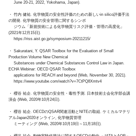
June 20-21, 2022, Yokohama, Japan).
・ 竹内 健祐. 化学物質の安全性評価のための新しいin silico評価手法
の開発. 化学物質の安全管理に関するシンポ
ジウム「新規技術による化学物質リスク評価・管理の高度化」
(2021年12月15日).
https://riss.aist.go.jp/symposium-20211215/
・ Sakuratani, Y. QSAR Toolbox for the Evaluation of Small
Production Volume New Chemical
Substances under Chemical Substances Control Law in Japan.
ECHA Webinar: OECD QSAR Toolbox
applications for REACH and beyond (Web, November 30, 2021).
https://www.youtube.com/watch?v=7CtPQ8Xmtv4
・ 櫻谷 祐企. 化学物質の安全性・毒性予測. 日本技術士会化学部会講
演会 (Web, 2020年10月24日).
・ 櫻谷 祐企. OECDのQSAR関連活動とNITEの取組. ケミカルマテリ
アルJapan2020オンライン, 化学物質管理
ミーティング (Web, 2020年10月19日～11月18日).
・ 櫻谷 祐企. 動物実験代替法に関するOECDの動向 ～IATAとAOP～.