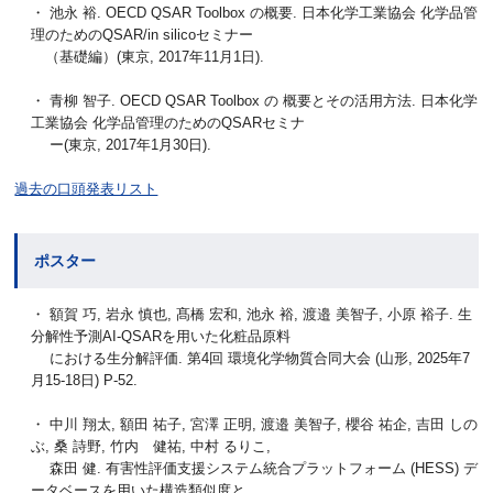
・ 池永 裕. OECD QSAR Toolbox の概要. 日本化学工業協会 化学品管
理のためのQSAR/in silicoセミナー
（基礎編）(東京, 2017年11月1日).
・ 青柳 智子. OECD QSAR Toolbox の 概要とその活用方法. 日本化学
工業協会 化学品管理のためのQSARセミナ
ー(東京, 2017年1月30日).
過去の口頭発表リスト
ポスター
・ 額賀 巧, 岩永 慎也, 髙橋 宏和, 池永 裕, 渡邉 美智子, 小原 裕子. 生
分解性予測AI-QSARを用いた化粧品原料
における生分解評価. 第4回 環境化学物質合同大会 (山形, 2025年7
月15-18日) P-52.
・ 中川 翔太, 額田 祐子, 宮澤 正明, 渡邉 美智子, 櫻谷 祐企, 吉田 しの
ぶ, 桑 詩野, 竹内 健祐, 中村 るりこ,
森田 健. 有害性評価支援システム統合プラットフォーム (HESS) デ
ータベースを用いた構造類似度と