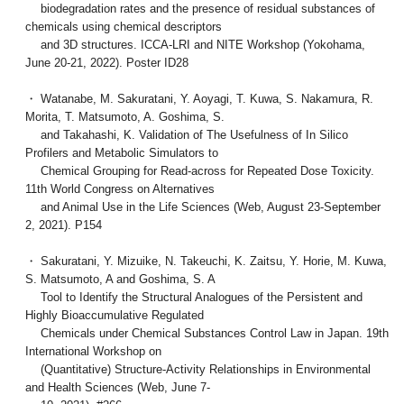
biodegradation rates and the presence of residual substances of
chemicals using chemical descriptors
and 3D structures. ICCA-LRI and NITE Workshop (Yokohama,
June 20-21, 2022). Poster ID28
・ Watanabe, M. Sakuratani, Y. Aoyagi, T. Kuwa, S. Nakamura, R.
Morita, T. Matsumoto, A. Goshima, S.
and Takahashi, K. Validation of The Usefulness of In Silico
Profilers and Metabolic Simulators to
Chemical Grouping for Read-across for Repeated Dose Toxicity.
11th World Congress on Alternatives
and Animal Use in the Life Sciences (Web, August 23-September
2, 2021). P154
・ Sakuratani, Y. Mizuike, N. Takeuchi, K. Zaitsu, Y. Horie, M. Kuwa,
S. Matsumoto, A and Goshima, S. A
Tool to Identify the Structural Analogues of the Persistent and
Highly Bioaccumulative Regulated
Chemicals under Chemical Substances Control Law in Japan. 19th
International Workshop on
(Quantitative) Structure-Activity Relationships in Environmental
and Health Sciences (Web, June 7-