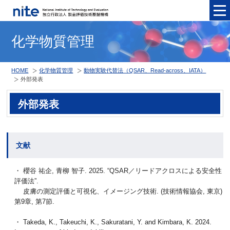
メニュ
化学物質管理
HOME
化学物質管理
動物実験代替法（QSAR、Read-across、IATA）
外部発表
外部発表
文献
・ 櫻谷 祐企, 青柳 智子. 2025. “QSAR／リードアクロスによる安全性
評価法”.
皮膚の測定評価と可視化、イメージング技術. (技術情報協会, 東京)
第9章, 第7節.
・ Takeda, K., Takeuchi, K., Sakuratani, Y. and Kimbara, K. 2024.