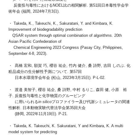
反復投与毒性におけるNOEL比の相関解析. 第51回日本毒性学会学
術年会 (福岡, 2024年7月3日).
・ Takeda, K., Takeuchi, K., Sakuratani, Y. and Kimbara, K.
Improvement of biodegradability prediction
QSAR system through optimal combination of algorithms. 20th
Asian Pacific Confederation of
Chemical Engineering 2023 Congress (Pasay City, Philippines,
September 4-8, 2023).
・ 髙橋 宏和, 額賀 巧, 櫻谷 祐企, 竹内 健介, 桑 詩野, 吉田 しのぶ. 化
粧品成分の生分解性予測について. 第57回
日本水環境学会年会 (松山, 2023年3月15日). P-L-02.
・ 渡邉 美智子, 櫻谷 祐企, 桑 詩野, 中村 るりこ, 森田 健, 小原 裕
子. 反復投与毒性と化学物質のグルーピング
に用いられる
in silico
プロファイラー及び代謝シミュレータの関連
性解析. 日本動物実験代替法学会第35回大会
(静岡, 2022年11月19日). P-21.
・ Takeda, K. Takeuchi, K. Sakuratani, Y and Kimbara, K. A multi
model system for predicting