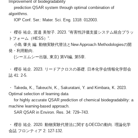
Improvement of biodegradability
prediction QSAR system through optimal combination of
algorithms.
IOP Conf. Ser.: Mater. Sci. Eng. 1318: 012003.
・ 櫻谷 祐企, 渡邉 美智子. 2023. “有害性評価支援システム統合プラッ
トフォーム（HESS）”.
小島 肇夫 編. 動物実験代替法とNew Approach Methodologiesの開
発・利用動向.
(シーエムシー出版, 東京) 第VI編, 第5章.
・ 櫻谷 祐企. 2023. リードアクロスの基礎. 日本化学会情報化学部会
誌 41: 2-5.
・ Takeda, K., Takeuchi, K., Sakuratani, Y. and Kimbara, K. 2023.
Optimal selection of learning data
for highly accurate QSAR prediction of chemical biodegradability: a
machine learning-based approach.
SAR QSAR in Environ. Res. 34: 729–743.
・ 櫻谷 祐企. 2020. 動物実験代替法に関するOECDの動向. 理論化学
会誌 フロンティア 2: 127-132.