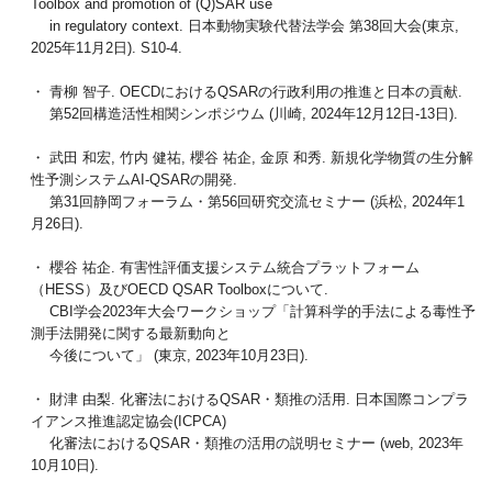
Toolbox and promotion of (Q)SAR use
in regulatory context. 日本動物実験代替法学会 第38回大会(東京,
2025年11月2日). S10-4.
・ 青柳 智子. OECDにおけるQSARの行政利用の推進と日本の貢献.
第52回構造活性相関シンポジウム (川崎, 2024年12月12日-13日).
・ 武田 和宏, 竹内 健祐, 櫻谷 祐企, 金原 和秀. 新規化学物質の生分解
性予測システムAI-QSARの開発.
第31回静岡フォーラム・第56回研究交流セミナー (浜松, 2024年1
月26日).
・ 櫻谷 祐企. 有害性評価支援システム統合プラットフォーム
（HESS）及びOECD QSAR Toolboxについて.
CBI学会2023年大会ワークショップ「計算科学的手法による毒性予
測手法開発に関する最新動向と
今後について」 (東京, 2023年10月23日).
・ 財津 由梨. 化審法におけるQSAR・類推の活用. 日本国際コンプラ
イアンス推進認定協会(ICPCA)
化審法におけるQSAR・類推の活用の説明セミナー (web, 2023年
10月10日).