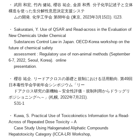
・ 武田 和宏, 竹内 健祐, 櫻谷 祐企, 金原 和秀. 分子化学記述子と立体
構造を使った生分解性意思決定支援システ
ムの開発. 化学工学会 第88年会 (東京, 2023年3月15日). I123.
・ Sakuratani, Y. Use of QSAR and Read-across in the Evaluation of
New Chemicals Under Chemical
Substances Control Law in Japan. OECD-Korea workshop on the
future of chemical safety
assessment : Regulatory use of non-animal methods (September
6-7, 2022, Seoul, Korea). online
presentation.
・ 櫻谷 祐企. リードアクロスの基礎と規制における活用動向. 第49回
日本毒性学会学術年会シンポジウム「リー
ドアクロス研究の新機軸～安全性評価・規制利用からドラッグリ
ポジショニングへ～」(札幌, 2022年7月2日).
S31-1
・ Kuwa, S. Practical Use of Toxicokinetics Information for a Read-
Across of Repeated Dose Toxicity – A
Case Study Using Halogenated Aliphatic Compounds
Hepatotoxicity Category (ICCA-LRI Workshop,