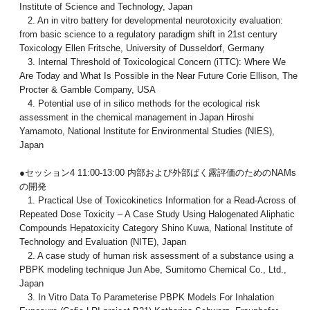
Institute of Science and Technology, Japan
2. An in vitro battery for developmental neurotoxicity evaluation:
from basic science to a regulatory paradigm shift in 21st century
Toxicology Ellen Fritsche, University of Dusseldorf, Germany
3. Internal Threshold of Toxicological Concern (iTTC): Where We
Are Today and What Is Possible in the Near Future Corie Ellison, The
Procter & Gamble Company, USA
4. Potential use of in silico methods for the ecological risk
assessment in the chemical management in Japan Hiroshi
Yamamoto, National Institute for Environmental Studies (NIES),
Japan
●セッション4 11:00-13:00 内部および外部ばく露評価のためのNAMs
の開発
1. Practical Use of Toxicokinetics Information for a Read-Across of
Repeated Dose Toxicity – A Case Study Using Halogenated Aliphatic
Compounds Hepatoxicity Category Shino Kuwa, National Institute of
Technology and Evaluation (NITE), Japan
2. A case study of human risk assessment of a substance using a
PBPK modeling technique Jun Abe, Sumitomo Chemical Co., Ltd.,
Japan
3. In Vitro Data To Parameterise PBPK Models For Inhalation