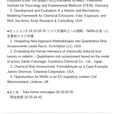
Exposure (Cefic LRI project B21) Katharina Schwarz, Fraunhofer
Institute for Toxicology and Experimental Medicine (ITEM), Germany
4. Development and Evaluation of a Holistic and Mechanistic
Modeling Framework for Chemical Emissions, Fate, Exposure, and
Risk Jon Arnot, Arnot Research & Consulting, USA
●セッション5 14:15-16:15 リスク評価向上への挑戦：NAMsを使った
定量的リスク評価
1. Integrating New Approach Methodologies into Quantitative Risk
Assessments Leslie Recio, ScitoVation LLC, USA
2. Evaluating the human relevance of chemically induced liver
tumors in rodents – Quantitative risk assessment based on the mode
of action Satoki Fukunaga, Sumitomo Chemical Co., Ltd., Japan
3. Chemical Risk Assessment: Formaldehyde as a Case Example
James Sherman, Celanese Corporation, USA
4. Opportunities for NAMs in an EU regulatory context Carl
Westmoreland, Unilever, UK
●まとめ：Take-home messages 16:20-16:35
閉会挨拶 16:35-16:45