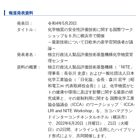
報道発表資料
発表日：
令和4年5月20日
タイトル：
化学物質の安全性評価技術に関する国際ワーク
ショップを６月に横浜市で開催
～最新技術について日欧米の産学官関係者が議
論～
発表者名：
独立行政法人製品評価技術基盤機構化学物質管
理センター
資料の概要：
独立行政法人製品評価技術基盤機構（「NITE」
理事長：長谷川 史彦）および一般社団法人日本
化学工業協会（「日化協」会長：森川 宏平［昭
和電工㈱ 代表取締役会長］）は、化学物質がヒ
トの健康や環境に及ぼす影響に関する最新の研
究成果と、その規制利用に関する 国際化学工業
協会協議会（ICCA）のワークショップ「 ICCA-
LRI and NITE Workshop」を、ヨコハマグラン
ドインターコンチネンタルホテル（横浜市）
で、2022年6月20日（月曜日）、21日（火曜
日）の2日間、オンラインも活用したハイブリッ
ド形式により、共同開催します。