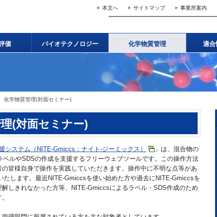
本文へ
サイトマップ
事業所案内
評価
バイオテクノロジー
化学物質管理
適合
座 化学物質管理(対面セミナー)
管理(対面セミナー)
システム（NITE-Gmiccs：ナイト-ジーミックス）
」は、混合物の
ラベルやSDSの作成を支援するフリーウェブツールです。この操作方法
者の皆様自身で操作を実践していただきます。操作中に不明な点等があ
ます。最近NITE-Gmiccsを使い始めた方や過去にNITE-Gmiccsを
しきれなかった方等、NITE-Gmiccsによるラベル・SDS作成のため
す。
管理部門に所属されている方を主な対象者としています。