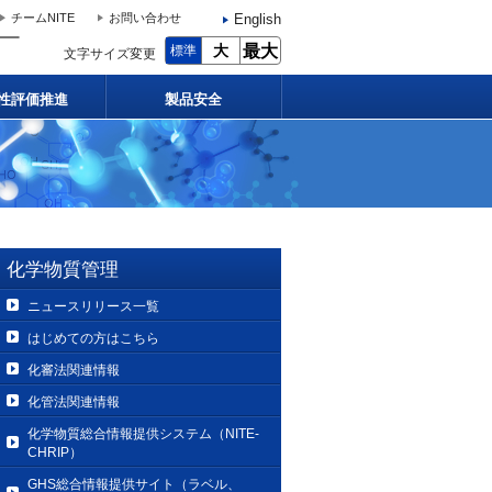
English
チームNITE
お問い合わせ
大
最大
標準
文字サイズ変更
性評価推進
製品安全
化学物質管理
ニュースリリース一覧
はじめての方はこちら
化審法関連情報
化管法関連情報
化学物質総合情報提供システム（NITE-
CHRIP）
GHS総合情報提供サイト（ラベル、