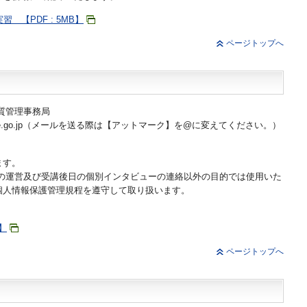
実習 【PDF : 5MB】
ページトップへ
質管理事務局
te.go.jp（メールを送る際は【アットマーク】を@に変えてください。）
。
ます。
座の運営及び受講後日の個別インタビューの連絡以外の目的では使用いた
個人情報保護管理規程を遵守して取り扱います。
】
ページトップへ