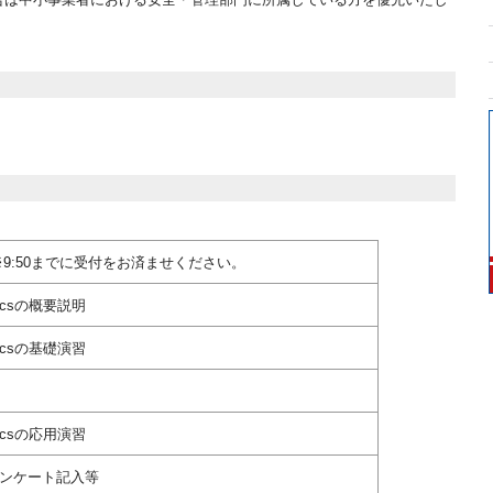
※9:50までに受付をお済ませください。
iccsの概要説明
iccsの基礎演習
iccsの応用演習
ンケート記入等