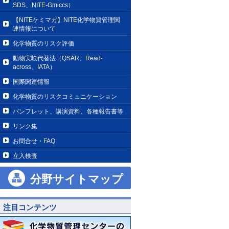
SDS、NITE-Gmiccs）
【NITEケミマガ】NITE化学物質管理関
連情報について
化学物質のリスク評価
動物実験代替法（QSAR、Read-
across、IATA）
国際関連情報
化学物質のリスクコミュニケーション
パンフレット、講演資料、各種報告書等
リンク集
お問合せ・FAQ
立入検査
分野サイトマップ
注目コンテンツ