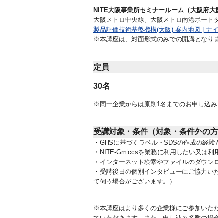
NITE大阪事業所セミナールーム（大阪府大阪
大阪メトロ中央線、大阪メトロ南港ポートタ
製品評価技術基盤機構(大阪) 案内地図 | ナ
※本講座は、対面形式のみでの開講となりま
定員
30名
※同一企業からは原則1名までのお申し込
受講対象・条件（対象・条件外の方
・GHSに基づくラベル・SDSの作成の経験
・NITE-Gmiccsを業務に利用したい又
・インターネット検索やファイルのダウン
・受講後日の個別インタビューにご協力いた
て伺う場合がございます。）
※本講座はより多くの企業様にご参加いた
ていただきます。また、申し込み多数の場