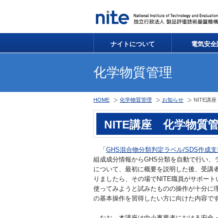
ナイトについて
電気安全
化学物質管理
HOME
化学物質管理
お知らせ
NITE講
NITE講座 化学物質
「
GHS混合物分類判定ラベル/SDS作成支援
組成成分情報からGHS分類を自動で行い、
について、最初に概要を説明した後、受講
りましたら、その場でNITE職員がサポートいたし
使ってみようと試みたものの操作が十分に理解
の基本操作を習得したい方に向けた内容で
なお、本講座は中小事業者における安全・