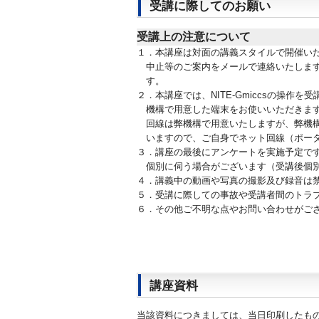
受講に際してのお願い
受講上の注意について
１．本講座は対面の講義スタイルで開催い
中止等のご案内をメールで連絡いたしま
す。
２．本講座では、NITE-Gmiccsの操作を
機構で用意した端末をお使いいただきま
回線は弊機構で用意いたしますが、弊機
いますので、ご自身でネット回線（ポータ
３．講座の最後にアンケートを実施予定です
個別に伺う場合がございます（受講後個
４．講義中の動画や写真の撮影及び録音は
５．受講に際しての事故や受講者間のトラブ
６．その他ご不明な点やお問い合わせがござ
講座資料
当該資料につきましては、当日印刷したも