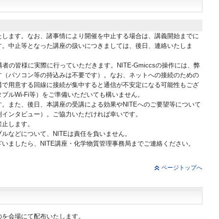
たします。なお、諸事情により開催を中止する場合は、講義開始までに
す。中止等となった講座の扱いにつきましては、後日、連絡いたしま
受講者の皆様に実際に行っていただきます。NITE-Gmiccsの操作には、弊
す（パソコン等の持込みは不要です）。なお、ネットへの接続のための
構で用意する回線に接続が集中すると通信が不安定になる可能性もござ
ブルWi-Fi等）をご準備いただいても構いません。
。また、後日、本講座の受講による効果やNITEへのご要望等について
別インタビュー）。ご協力いただければ幸いです。
禁止します。
ルなどについて、NITEは責任を負いません。
いましたら、NITE講座・化学物質管理事務局までご連絡ください。
ページトップへ
のを会場にて配布いたします。