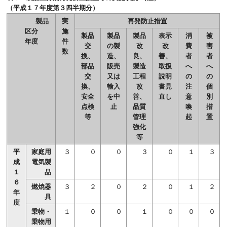
（平成１７年度第３四半期分）
製品
実
再発防止措置
区分
施
製品
製品
製品
表示
消
被
年度
件
交
の製
改
改
費
害
数
換、
造、
良、
善、
者
者
部品
販売
製造
取扱
へ
へ
交
又は
工程
説明
の
の
換、
輸入
改
書見
注
個
安全
を中
善、
直し
意
別
点検
止
品質
喚
措
等
管理
起
置
強化
等
平
家庭用
３
０
０
３
０
１
３
成
電気製
１
品
６
燃焼器
３
２
０
２
０
１
２
年
具
度
乗物・
１
０
０
１
０
０
０
乗物用