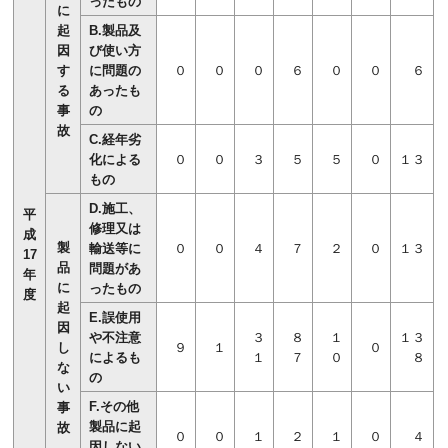
ったもの
に
起
B.製品及
因
び使い方
す
に問題の
０
０
０
６
０
０
６
る
あったも
事
の
故
C.経年劣
化による
０
０
３
５
５
０
１３
もの
D.施工、
平
修理又は
成
製
輸送等に
０
０
４
７
２
０
１３
17
品
問題があ
年
に
ったもの
度
起
E.誤使用
因
や不注意
３
８
１
１３
し
９
１
０
によるも
１
７
０
８
な
の
い
F.その他
事
製品に起
故
０
０
１
２
１
０
４
因しない