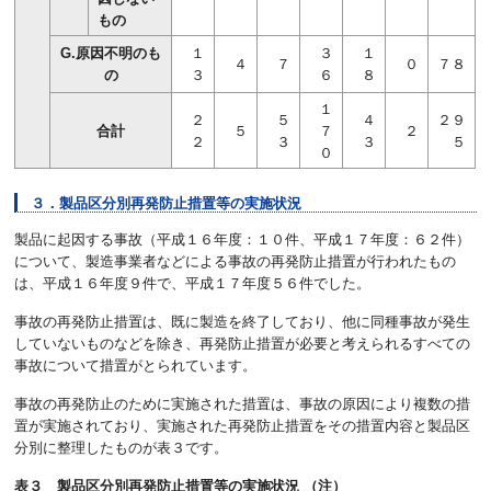
もの
G.原因不明のも
１
３
１
４
７
０
７８
の
３
６
８
１
２
５
４
２９
合計
５
７
２
２
３
３
５
０
３．製品区分別再発防止措置等の実施状況
製品に起因する事故（平成１６年度：１０件、平成１７年度：６２件）
について、製造事業者などによる事故の再発防止措置が行われたもの
は、平成１６年度９件で、平成１７年度５６件でした。
事故の再発防止措置は、既に製造を終了しており、他に同種事故が発生
していないものなどを除き、再発防止措置が必要と考えられるすべての
事故について措置がとられています。
事故の再発防止のために実施された措置は、事故の原因により複数の措
置が実施されており、実施された再発防止措置をその措置内容と製品区
分別に整理したものが表３です。
表３ 製品区分別再発防止措置等の実施状況 （注）