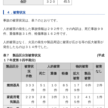
合計
３２０
45.5
４．被害状況
事故の被害状況は、表７のとおりです。
人的被害の発生した事故情報は２９２件で、その内訳は、死亡事故９９
件、重傷事故３１件、軽傷事故１６２件です。
人的被害はなく、火災の発生や製品周辺に被害が広がる等の拡大被害が
発生したものは３１４件でした。
表７ 製品区分別被害状況 (平成
１７年度第３四半期分)
製品区分
被害状
人的被害
物的被害
被害
況
なし
死亡
重傷
軽傷
拡大
製品
件数
被害
被害
燃焼器具
３３３
５１
１０
８５
１７
６件
２件
件
件
件
件
９件
家庭用電
２２９
２８
３件
３１
１２
４１
１件
気製品
件
件
件
５件
件