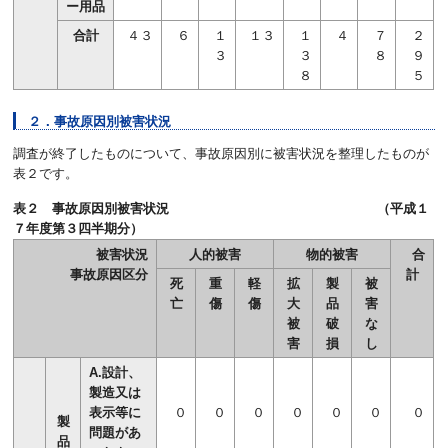
ー用品
合計
４３
６
１
１３
１
４
７
２
３
３
８
９
８
５
２．事故原因別被害状況
調査が終了したものについて、事故原因別に被害状況を整理したものが
表２です。
表２ 事故原因別被害状況 （平成１
７年度第３四半期分）
被害状況
人的被害
物的被害
合
事故原因区分
計
死
重
軽
拡
製
被
亡
傷
傷
大
品
害
被
破
な
害
損
し
A.設計、
製造又は
表示等に
０
０
０
０
０
０
０
製
問題があ
品