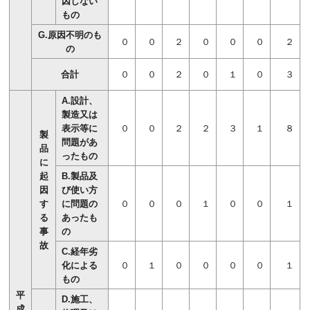
因しない
もの
G.原因不明のも
０
０
２
０
０
０
２
の
合計
０
０
２
０
１
０
３
A.設計、
製造又は
表示等に
０
０
２
２
３
１
８
製
問題があ
品
ったもの
に
起
B.製品及
因
び使い方
す
に問題の
０
０
０
１
０
０
１
る
あったも
事
の
故
C.経年劣
化による
０
１
０
０
０
０
１
もの
平
D.施工、
成