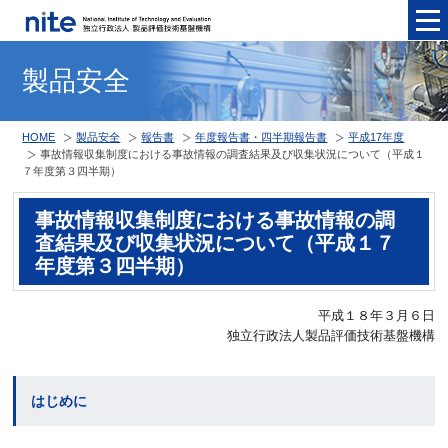
メニュ
製品安全
HOME
製品安全
報告書
年度報告書・四半期報告書
平成17年度
事故情報収集制度における事故情報の調査結果及び収集状況について（平成１
７年度第３四半期）
事故情報収集制度における事故情報の調
査結果及び収集状況について（平成１７
年度第３四半期）
平成１８年３月６日
独立行政法人製品評価技術基盤機構
はじめに