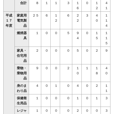
合計
８
１
１
３
１
０
１
４
６
２
１
平成
家庭用
２５
６
１
６
２
３
４
１
１７
電気製
２
２
０
１
年度
品
４
燃焼器
１
０
０
５
９
０
１
１
具
４
５
１
５
家具・
２
０
０
０
５
０
２
９
住宅用
品
乗物・
９
０
０
２
１
１
１
４
乗物用
０
８
０
品
身のま
４
０
１
０
４
０
２
１
わり品
１
保健衛
１
０
０
０
１
０
１
３
生用品
レジャ
１
０
０
０
２
０
０
３