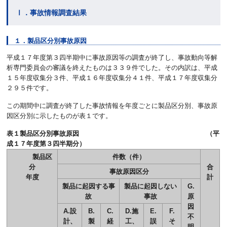
Ⅰ．事故情報調査結果
１．製品区分別事故原因
平成１７年度第３四半期中に事故原因等の調査が終了し、事故動向等解
析専門委員会の審議を終えたものは３３９件でした。その内訳は、平成
１５年度収集分３件、平成１６年度収集分４１件、平成１７年度収集分
２９５件です。
この期間中に調査が終了した事故情報を年度ごとに製品区分別、事故原
因区分別に示したものが表１です。
表１製品区分別事故原因 （平
成１７年度第３四半期分）
製品区
件数（件）
分
合
事故原因区分
年度
計
製品に起因する事
製品に起因しない
G.
故
事故
原
因
A.設
B.
C.
D.施
E.
F.
不
計、
製
経
工、
誤
そ
明