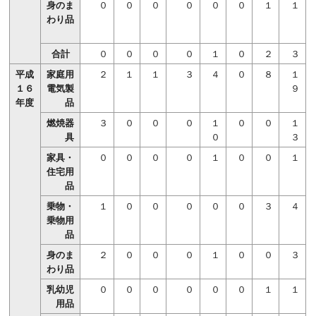
身のま
０
０
０
０
０
０
１
１
わり品
合計
０
０
０
０
１
０
２
３
平成
家庭用
２
１
１
３
４
０
８
１
１６
電気製
９
年度
品
燃焼器
３
０
０
０
１
０
０
１
具
０
３
家具・
０
０
０
０
１
０
０
１
住宅用
品
乗物・
１
０
０
０
０
０
３
４
乗物用
品
身のま
２
０
０
０
１
０
０
３
わり品
乳幼児
０
０
０
０
０
０
１
１
用品