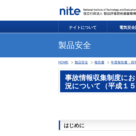
ナイトについて
電気安全
製品安全
HOME
製品安全
報告書
年度報告書・四
事故情報収集制度にお
況について（平成１５
はじめに