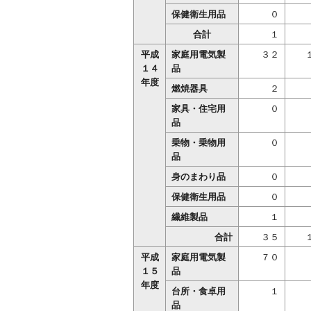
保健衛生用品
０
合計
１
平成
家庭用電気製
３２
１４
品
年度
燃焼器具
２
家具・住宅用
０
品
乗物・乗物用
０
品
身のまわり品
０
保健衛生用品
０
繊維製品
１
合計
３５
平成
家庭用電気製
７０
１５
品
年度
台所・食卓用
１
品