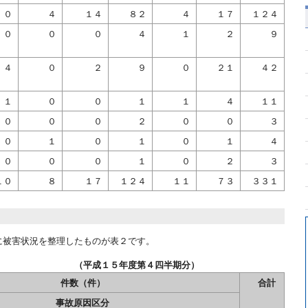
０
４
１４
８２
４
１７
１２４
０
０
０
４
１
２
９
４
０
２
９
０
２１
４２
１
０
０
１
１
４
１１
０
０
０
２
０
０
３
０
１
０
１
０
１
４
０
０
０
１
０
２
３
１０
８
１７
１２４
１１
７３
３３１
に被害状況を整理したものが表２です。
 （平成１５年度第４四半期分）
件数（件）
合計
事故原因区分