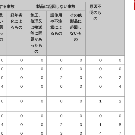
する事故
製品に起因しない事故
原因不
明のも
及
経年劣
施工、
誤使用
その他
の
い
化によ
修理又
や不注
製品に
題
るもの
は輸送
意によ
起因し
っ
等に問
るもの
ないも
の
題があ
の
ったも
の
０
０
０
０
０
０
０
０
０
０
０
０
０
０
０
０
０
２
０
０
２
４
０
０
０
０
０
４
０
０
０
０
０
１
２
０
０
０
０
０
０
０
４
０
０
２
０
１
８
０
０
０
３
０
４
７