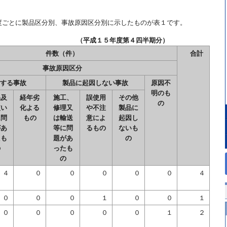
度ごとに製品区分別、事故原因区分別に示したものが表１です。
の事故件数 （平成１５年度第４四半期分）
件数（件）
合計
事故原因区分
する事故
製品に起因しない事故
原因不
明のも
品及
経年劣
施工、
誤使用
その他
の
使い
化よる
修理又
や不注
製品に
に問
もの
は輸送
意によ
起因し
があ
等に問
るもの
ないも
たも
題があ
の
の
ったも
の
４
０
０
０
０
０
４
０
０
０
１
０
０
１
０
０
０
０
０
１
２