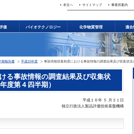
本文へ
サイトマップ
事業所案内
評価
バイオテクノロジー
化学物質管理
適合
半期報告書
平成15年度
事故情報収集制度における事故情報の調査結果及び収集状況
ける事故情報の調査結果及び収集状
年度第４四半期）
平成１６年 ５ 月３１日
独立行政法人製品評価技術基盤機構