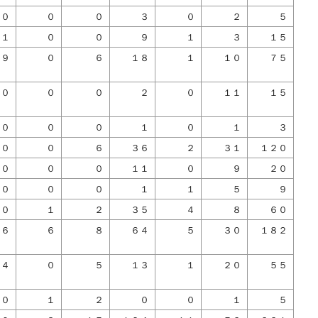
０
０
０
３
０
２
５
１
０
０
９
１
３
１５
９
０
６
１８
１
１０
７５
０
０
０
２
０
１１
１５
０
０
０
１
０
１
３
１０
０
６
３６
２
３１
１２０
０
０
０
１１
０
９
２０
０
０
０
１
１
５
９
０
１
２
３５
４
８
６０
６
６
８
６４
５
３０
１８２
４
０
５
１３
１
２０
５５
０
１
２
０
０
１
５