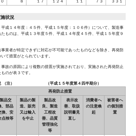
１０
８
１７
１２４
１１
７３
３３１
実施状況
、平成１４年度：４５件、平成１５年度：１０６件）について、製造事
れたものは、平成１３年度５件、平成１４年度４５件、平成１５年度９
造事業者が特定できずに対応が不可能であったものなどを除き、再発防
ついて措置がとられています。
、事故の原因により複数の措置が実施されており、実施された再発防止
たものが表３です。
実施状況 （注） （平成１５年度第４四半期分）
再発防止措置
製品交
製品の製
製品改
表示改
消費者へ
被害者へ
換、部品
造、販売
良、製造
善、取扱
の注意喚
の個別措
交換、安
又は輸入
工程改
説明書見
起
置
全点検等
を中止
善、品質
直し
管理強化
等