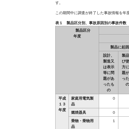
す。
この期間中に調査が終了した事故情報を年
表１ 製品区分別、事故原因別
製品区分
年度
製品に起因
設計、
製
製造又
び
は表示
方
等に問
題
題があ
っ
ったも
の
平成
家庭用電気製
０
１３
品
年度
燃焼器具
０
乗物・乗物用
１
品