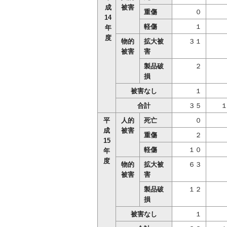
成
被害
重傷
０
14
軽傷
１
年
度
物的
拡大被
３１
被害
害
製品破
２
損
被害なし
１
合計
３５
平
人的
死亡
０
成
被害
重傷
２
15
軽傷
１０
年
度
物的
拡大被
６３
被害
害
製品破
１２
損
被害なし
１