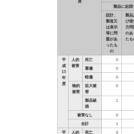
度
製品に起因
設計、
製品
製造又
び使
は表示
方問
等に問
のあ
題があ
たも
ったも
の
平
人的
死亡
０
成
被害
重傷
０
13
軽傷
０
年
度
物的
拡大被
０
被害
害
製品破
１
損
被害なし
０
合計
１
平
人的
死亡
０