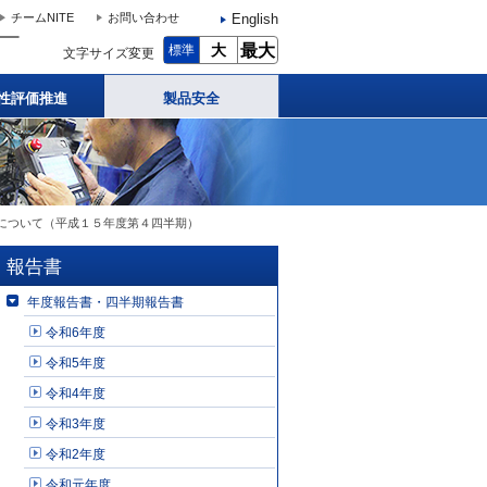
English
チームNITE
お問い合わせ
大
最大
標準
文字サイズ変更
性評価推進
製品安全
について（平成１５年度第４四半期）
報告書
年度報告書・四半期報告書
令和6年度
令和5年度
令和4年度
令和3年度
令和2年度
令和元年度