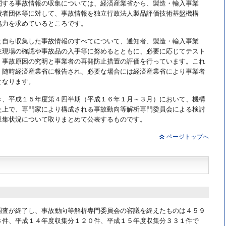
関する事故情報の収集については、経済産業省から、製造・輸入事業
費者団体等に対して、事故情報を独立行政法人製品評価技術基盤機構
協力を求めているところです。
と自ら収集した事故情報のすべてについて、通知者、製造・輸入事業
生現場の確認や事故品の入手等に努めるとともに、必要に応じてテスト
、事故原因の究明と事業者の再発防止措置の評価を行っています。これ
、随時経済産業省に報告され、必要な場合には経済産業省により事業者
となります。
き、平成１５年度第４四半期（平成１６年１月～３月）において、機構
た上で、専門家により構成される事故動向等解析専門委員会による検討
収集状況について取りまとめて公表するものです。
ページトップへ
調査が終了し、事故動向等解析専門委員会の審議を終えたものは４５９
８件、平成１４年度収集分１２０件、平成１５年度収集分３３１件で