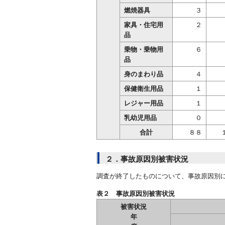
燃焼器具
３
家具・住宅用
２
品
乗物・乗物用
６
品
身のまわり品
４
保健衛生用品
１
レジャー用品
１
乳幼児用品
０
合計
８８
２．事故原因別被害状況
調査が終了したものについて、事故原因別
表２ 事故原因別被害状況
被害状況
年