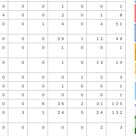
０
０
０
１
０
０
１
４
０
０
２
０
１
８
１０
０
１
４
０
４
５１
０
０
５
２９
１
１２
４９
０
０
０
１
０
０
１
０
０
０
１
０
１３
１４
０
０
０
０
１
２
３
０
０
０
１
０
０
１
０
０
０
０
０
０
１
１０
０
６
３６
２
３１
１２０
５
３
１
２４
５
２４
１３２
０
０
０
０
０
２
３