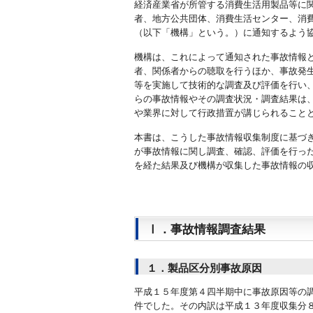
経済産業省が所管する消費生活用製品等に
者、地方公共団体、消費生活センター、消
（以下「機構」という。）に通知するよう
機構は、これによって通知された事故情報
者、関係者からの聴取を行うほか、事故発
等を実施して技術的な調査及び評価を行い
らの事故情報やその調査状況・調査結果は
や業界に対して行政措置が講じられること
本書は、こうした事故情報収集制度に基づ
が事故情報に関し調査、確認、評価を行っ
を経た結果及び機構が収集した事故情報の
Ⅰ．事故情報調査結果
１．製品区分別事故原因
平成１５年度第４四半期中に事故原因等の
件でした。その内訳は平成１３年度収集分