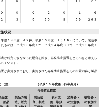
０
０
１
４
１
１１
２７
０
０
０
２
０
１
６
２
３
５
９０
８
５９
２６３
実施状況
、平成１４年度：４２件、平成１５年度：１０１件）について、製造事
れたものは、平成１３年度１件、平成１４年度３９件、平成１５年度１
業者が特定できなかった場合を除き、再発防止措置をとるべきと考えら
られています。
措置が実施されており、実施された再発防止措置をその措置内容と製品
実施状況 （注） （平成１５年度第３四半期分）
再発防止措置
製品交
製品の製
製品改
表示改
消費者へ
被害者へ
、部品
造、販売
良、製造
善、取扱
の注意喚
の個別措
換、安
又は輸入
工程改
説明書見
起
置