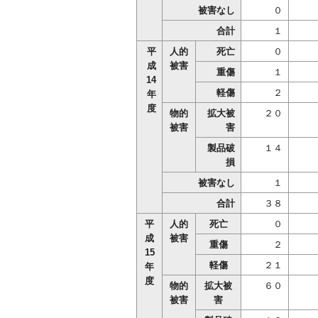
被害なし
０
合計
１
平
人的
死亡
０
成
被害
重傷
１
14
軽傷
２
年
度
物的
拡大被
２０
被害
害
製品破
１４
損
被害なし
１
合計
３８
平
人的
死亡
０
成
被害
重傷
２
15
軽傷
２１
年
度
物的
拡大被
６０
被害
害