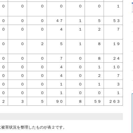
０
０
０
０
０
０
１
０
０
０
４７
１
５
５３
０
０
０
４
１
２
７
０
０
２
５
１
８
１９
０
０
０
７
０
８
２４
０
０
０
４
０
１
１０
０
０
０
４
０
２
７
０
０
０
１
０
１
３
０
０
０
１
０
０
１
２
３
５
９０
８
５９
２６３
に被害状況を整理したものが表２です。