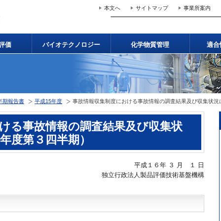
本文へ
サイトマップ
事業所案内
評価
バイオテクノロジー
化学物質管理
適合
半期報告書
平成15年度
事故情報収集制度における事故情報の調査結果及び収集状況
ける事故情報の調査結果及び収集状
年度第３四半期）
平成１６年 ３ 月 １ 日
独立行政法人製品評価技術基盤機構