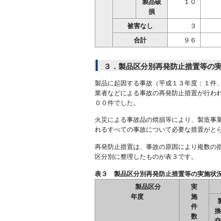
製品破
１０
損
被害なし
３
合計
９６
３．製品区分別再発防止措置等の
製品に起因する事故（平成１３年度：１件
業者などによる事故の再発防止措置が行わ
００件でした。
火災による事故品の焼損等により、製造事
れるすべての事故について必要な措置がと
再発防止措置は、事故の原因により複数の
区分別に整理したものが表３です。
表３ 製品区分別再発防止措置等の
製品区分
実
年度
施
件
換
数
交