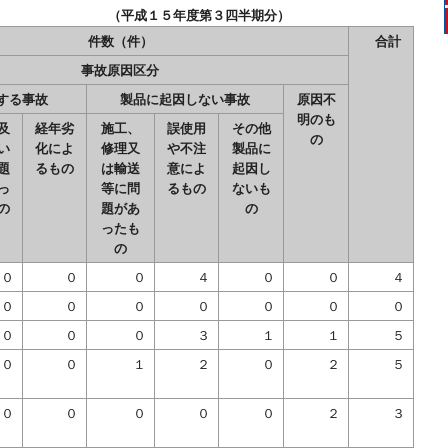
 （平成１５年度第３四半期分）
件数（件）
合計
事故原因区分
する事故
製品に起因しない事故
原因不
明のも
及
経年劣
施工、
誤使用
その他
の
い
化によ
修理又
や不注
製品に
題
るもの
は輸送
意によ
起因し
っ
等に問
るもの
ないも
の
題があ
の
ったも
の
０
０
０
４
０
０
４
０
０
０
０
０
０
０
０
０
０
３
１
１
５
０
０
１
２
０
２
５
０
０
０
０
０
２
３