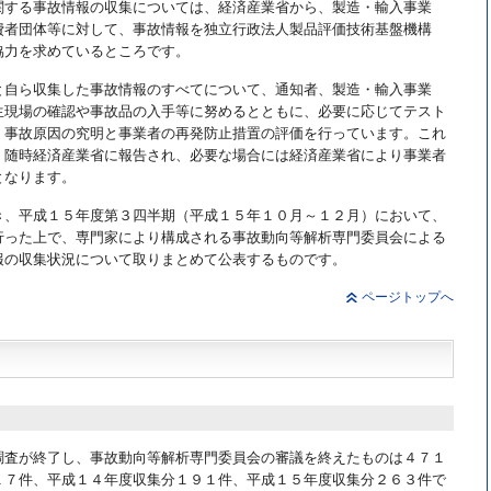
関する事故情報の収集については、経済産業省から、製造・輸入事業
費者団体等に対して、事故情報を独立行政法人製品評価技術基盤機構
協力を求めているところです。
と自ら収集した事故情報のすべてについて、通知者、製造・輸入事業
生現場の確認や事故品の入手等に努めるとともに、必要に応じてテスト
、事故原因の究明と事業者の再発防止措置の評価を行っています。これ
、随時経済産業省に報告され、必要な場合には経済産業省により事業者
となります。
き、平成１５年度第３四半期（平成１５年１０月～１２月）において、
行った上で、専門家により構成される事故動向等解析専門委員会による
報の収集状況について取りまとめて公表するものです。
ページトップへ
調査が終了し、事故動向等解析専門委員会の審議を終えたものは４７１
１７件、平成１４年度収集分１９１件、平成１５年度収集分２６３件で