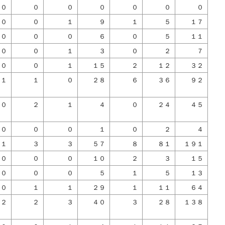
０
０
０
０
０
０
０
０
０
１
９
１
５
１７
０
０
０
６
０
５
１１
０
０
１
３
０
２
７
０
０
１
１５
２
１２
３２
１
１
０
２８
６
３６
９２
０
２
１
４
０
２４
４５
０
０
０
１
０
２
４
１
３
３
５７
８
８１
１９１
０
０
０
１０
２
３
１５
０
０
０
５
１
５
１３
０
１
１
２９
１
１１
６４
２
２
３
４０
３
２８
１３８