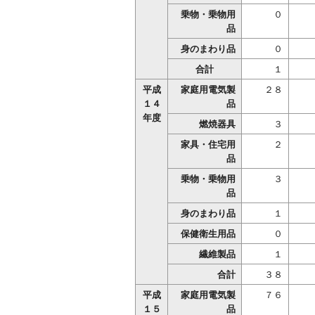
乗物・乗物用
０
品
身のまわり品
０
合計
１
平成
家庭用電気製
２８
１４
品
年度
燃焼器具
３
家具・住宅用
２
品
乗物・乗物用
３
品
身のまわり品
１
保健衛生用品
０
繊維製品
１
合計
３８
平成
家庭用電気製
７６
１５
品