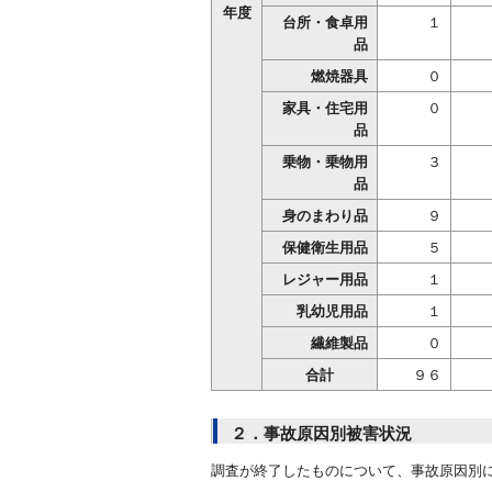
年度
台所・食卓用
１
品
燃焼器具
０
家具・住宅用
０
品
乗物・乗物用
３
品
身のまわり品
９
保健衛生用品
５
レジャー用品
１
乳幼児用品
１
繊維製品
０
合計
９６
２．事故原因別被害状況
調査が終了したものについて、事故原因別