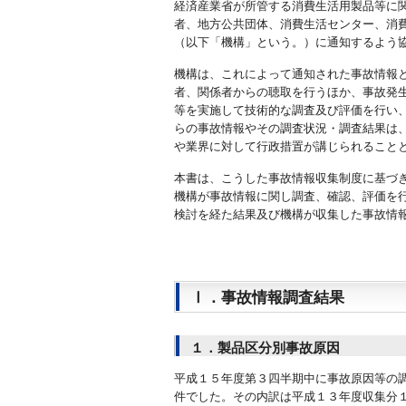
経済産業省が所管する消費生活用製品等に
者、地方公共団体、消費生活センター、消
（以下「機構」という。）に通知するよう
機構は、これによって通知された事故情報
者、関係者からの聴取を行うほか、事故発
等を実施して技術的な調査及び評価を行い
らの事故情報やその調査状況・調査結果は
や業界に対して行政措置が講じられること
本書は、こうした事故情報収集制度に基づ
機構が事故情報に関し調査、確認、評価を
検討を経た結果及び機構が収集した事故情
Ⅰ．事故情報調査結果
１．製品区分別事故原因
平成１５年度第３四半期中に事故原因等の
件でした。その内訳は平成１３年度収集分