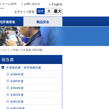
English
チームNITE
お問い合わせ
大
最大
標準
文字サイズ変更
性評価推進
製品安全
について（平成１５年度第３四半期）
報告書
年度報告書・四半期報告書
令和6年度
令和5年度
令和4年度
令和3年度
令和2年度
令和元年度