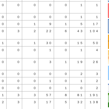
０
０
０
０
０
１
１
０
０
０
０
０
１
１
０
０
１
９
１
５
１７
０
３
２
２２
６
４３
１０４
１
０
１
３０
０
１５
５０
０
０
０
１
０
１
４
０
０
０
３
１
１９
２６
０
０
０
０
０
２
３
０
０
０
１
０
１
２
０
０
０
０
１
０
２
１
３
３
５７
８
８１
１９１
２
３
３
１７
５
３２
１３８