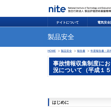
ナイトについて
電気安全
製品安全
HOME
製品安全
報告書
年度報告書・四
事故情報収集制度にお
況について（平成１５
はじめに