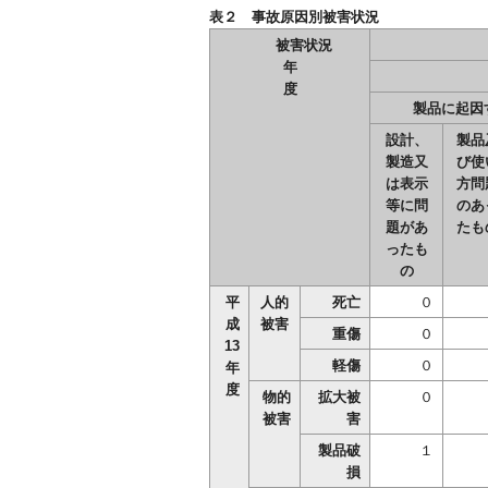
表２ 事故原因別被害状況
被害状況
年
度
製品に起因
設計、
製品
製造又
び使
は表示
方問
等に問
のあ
題があ
たも
ったも
の
平
人的
死亡
０
成
被害
重傷
０
13
軽傷
０
年
度
物的
拡大被
０
被害
害
製品破
１
損