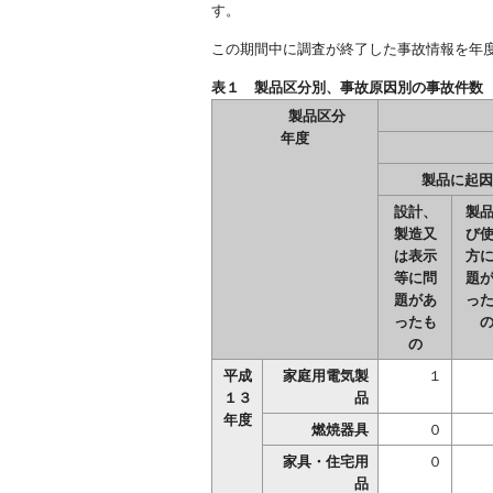
す。
この期間中に調査が終了した事故情報を年
表１ 製品区分別、事故原因別
製品区分
年度
製品に起因
設計、
製
製造又
び
は表示
方
等に問
題
題があ
っ
ったも
の
平成
家庭用電気製
１
１３
品
年度
燃焼器具
０
家具・住宅用
０
品