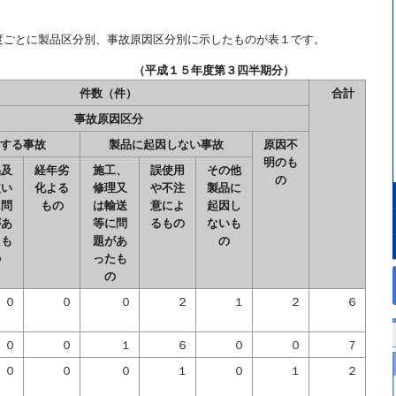
度ごとに製品区分別、事故原因区分別に示したものが表１です。
の事故件数 （平成１５年度第３四半期分）
件数（件）
合計
事故原因区分
する事故
製品に起因しない事故
原因不
明のも
品及
経年劣
施工、
誤使用
その他
の
使い
化よる
修理又
や不注
製品に
に問
もの
は輸送
意によ
起因し
があ
等に問
るもの
ないも
たも
題があ
の
の
ったも
の
０
０
０
２
１
２
６
０
０
１
６
０
０
７
０
０
０
１
０
１
２