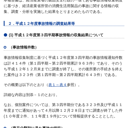
本報告書は、経済産業省の製品安全行政の一環である事故情報収集制度
に基づき、経済産業省所管の消費生活用製品の事故に関する情報の収
集、調査・分析を実施した結果をとりまとめたものである。
２．平成１２年度事故情報の調査結果等
(1) 平成１２年度第３四半期事故情報の収集結果について
（事故情報件数）
事故情報収集制度に基づく平成１２年度第３四半期の事故情報通知件数
は計４１４件（第１四半期～第２四半期累計９６３件）であり、そのう
ち平成１２年１２月末までに調査が終了し、その後所要の手続きを終え
た案件は３２３件（第１四半期～第２四半期累計６４３件）である。
その概要は以下のとおり（
表１～表４
参照）。
詳細な内容は別添－１のとおり。
なお、個別案件については、第３四半期分である３２３件及び平成１１
年度までに通知があって４月以降１２月２８日までに調査が終了した件
(１０年度２件、１１年度１９件)について情報提供することとした。