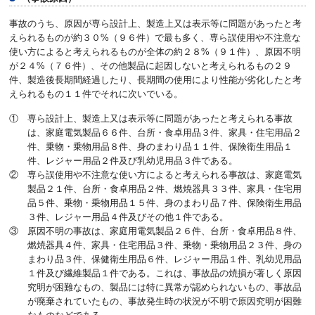
事故のうち、原因が専ら設計上、製造上又は表示等に問題があったと考
えられるものが約３０%（９６件）で最も多く、専ら誤使用や不注意な
使い方によると考えられるものが全体の約２８%（９１件）、原因不明
が２４%（７６件）、その他製品に起因しないと考えられるもの２９
件、製造後長期間経過したり、長期間の使用により性能が劣化したと考
えられるもの１１件でそれに次いでいる。
① 専ら設計上、製造上又は表示等に問題があったと考えられる事故
は、家庭電気製品６６件、台所・食卓用品３件、家具・住宅用品２
件、乗物・乗物用品８件、身のまわり品１１件、保険衛生用品１
件、レジャー用品２件及び乳幼児用品３件である。
② 専ら誤使用や不注意な使い方によると考えられる事故は、家庭電気
製品２１件、台所・食卓用品２件、燃焼器具３３件、家具・住宅用
品５件、乗物・乗物用品１５件、身のまわり品７件、保険衛生用品
３件、レジャー用品４件及びその他１件である。
③ 原因不明の事故は、家庭用電気製品２６件、台所・食卓用品８件、
燃焼器具４件、家具・住宅用品３件、乗物・乗物用品２３件、身の
まわり品３件、保健衛生用品６件、レジャー用品１件、乳幼児用品
１件及び繊維製品１件である。これは、事故品の焼損が著しく原因
究明が困難なもの、製品には特に異常が認められないもの、事故品
が廃棄されていたもの、事故発生時の状況が不明で原因究明が困難