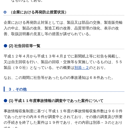
なものなどである。
（企業における再発防止措置状況）
企業における再発防止対策としては、製品又は部品の交換、製造販売輸
入の中止、製品の改良、製造工程の改善、品質管理の強化、表示の改
善、取扱説明書の見直し等の措置が講ぜられている。
(2) 社告回収等一覧
平成１２年４月から平成１３年４月までに新聞紙上等に社告を掲載し、
又は自主回収を行い、製品の回収・交換等を実施しているものは、５５
製品（９０社）となっている。その概要は
別添－２
のとおり。
なお、この期間に社告等があったものの事故通知は６８件あった。
３．その他
(1) 平成１１年度事故情報の調査中であった案件について
事故情報収集制度に基づく平成１１年度の事故情報収集件数は９６０件
であったがその内８６件が調査中とされており、その後の調査及び所要
の手続きを終了した案件は１９件であり、その内容は別添－３のとおり