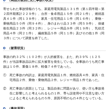
（商品分類別に見た事故の状況）
寄せられた事故情報のうち、家庭用電気製品１３１件（第１四半期～第
２四半期累計２２９件）、台所・食卓用品１５件（同２１件）、燃焼器
具４１件（同１３８件）、家具・住宅用品１１件（同１６件）、乗物・
乗物用品５０件（同９４件）、身のまわり品３３件（同５９件）、保健
衛生用品２３件（同３２件）、レジャー用品９件（同１９件）、乳幼児
用品４件（同２１件）、繊維製品５件（同１１件）及びその他１件（同
３件）について調査を終了した。
（被害状況）
事故の約３２%（１０２件）が人的被害を、また、約３９%（１２５
件）が当該事故品以外に拡大被害を発生している。全事故のうち死亡事
故は１０件、重傷１８件、軽傷７４件であった。
① 死亡事故の内訳は、家庭用電気製品１件、燃焼器具４件、家具・住
宅用品２件、乗物・乗物用品２件、レジャー用品１件であった。
② 死亡事故の原因としては、製品自体に問題があり、使い方も事故発
生に影響したと考えられるもの１件、専ら誤使用や不注意な使い方
によると考えられるもの５件、原因不明のもの４件となっている。
（事故原因）