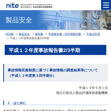
メニュ
製品安全
HOME
製品安全
報告書
年度報告書・四半期報告書
平成12年度
平成１２年度事故報告書2/3半期
平成１２年度事故報告書2/3半期
事故情報収集制度に基づく事故情報の調査結果等について
（平成１２年度第３四半期分）
平成１３年５月１日
独立行政法人製品評価技術基盤機構
１．はじめに