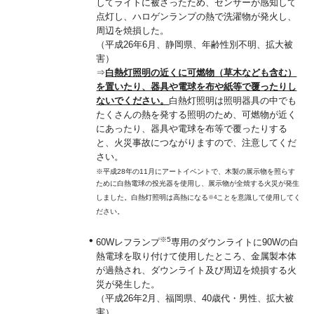
してライトに被さったため、センサーが感知して
点灯し、ハロゲンランプの熱で洗濯物が発火し、
周辺を焼損した。
（平成26年6月、静岡県、年齢性別不明、拡大被
害）
⇒
白熱灯照明の近くに可燃物（草木なども含む）
を置いたり、器具や電球を布や紙等で覆ったりし
ないでください。
白熱灯照明は照明器具の中でも
たくさんの熱を発する照明のため、可燃物が近く
にあったり、器具や電球を布等で覆ったりする
と、火災事故につながりますので、注意してくだ
さい。
※平成28年の11月にアートイベントで、木製の展示物を照らす
ために白熱電球の投光器を使用し、展示物が全焼する火災が発生
しました。白熱灯照明は高熱になる
ことを意識して使用してく
※4
ださい。
※5
60Wレフランプ
専用のダウンライトに90Wの白
熱電球を取り付けて使用したところ、金属製本体
が過熱され、ダウンライト及び周辺を焼損する火
災が発生した。
（平成26年2月、福岡県、40歳代・男性、拡大被
害）