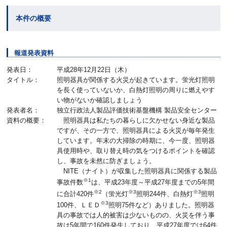
本件の概要
報道発表資料
発表日：
平成28年12月22日（木）
タイトル：
照明器具が関係する火災が起きています。蛍光灯照明
を長く使っていないか、白熱灯照明の周りに燃えやす
い物がないか確認しましょう
発表者名：
独立行政法人製品評価技術基盤機構 製品安全センター
資料の概要：
照明器具は私たちの暮らしに欠かせない身近な製品
ですが、その一方で、照明器具による火災が毎年発生
しています。年末の大掃除の時期に、今一度、照明器
具使用時や、取り替え時の気をつけるポイントを確認
し、事故を未然に防ぎましょう。
NITE（ナイト）が収集した照明器具に関係する製品
※1
事故件数
は、平成23年度～平成27年度までの5年間
※2
※3
※3
に合計420件
（蛍光灯
照明244件、白熱灯
照明
※3
100件、ＬＥＤ
照明75件など）ありました。照明器
具の事故では人的被害は少ないものの、火災を伴う事
故は5年間で160件発生しており、平成27年度では64件