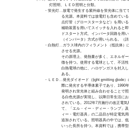
灯照明、ＬＥＤ照明と分類。
・蛍光灯…放電で発生する紫外線を蛍光体に当て
る光源。本資料では放電灯も含めている
点灯管（グロースタータなど）を用いる
補助装置を用いてスイッチを入れると即
ドスタート方式、インバータ回路を用い
（インバータ）方式が用いられる。（詳
・白熱灯…ガラス球内のフィラメント（抵抗体）
させる光源。
その原理上、発熱量が多く、エネルギー
徴を持つ。使用する電球として、不活性
白熱電球の他に、ハロゲンガスを封入し
ある。
・ＬＥＤ…発光ダイオード（
l
ight
e
mitting
d
iod
際に発光する半導体素子であり、1990
発明され蛍光体と組み合わせることで照
る白色光源が実現し、以降日常生活にお
されている。2012年7月施行の改正電
て、「エル・イー・ディー・ランプ」及
ィー・電灯器具」の二品目が特定電気用
追加されている。照明器具の中では、低
いった長所を持つ。本資料では，携帯型