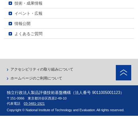
技術・成果情報
イベント・広報
情報公開
よくあるご質問
ペ
アクセシビリティの取り組みについて
ホームページのご利用について
独立行政法人製品評価技術基盤機構（法人番号 9011005001123）
〒151-0066 東京都渋谷区西原2-49-10
代表電話
03-3481-1921
Copyright © National Institute of Technology and Evaluation. All rights reserved.