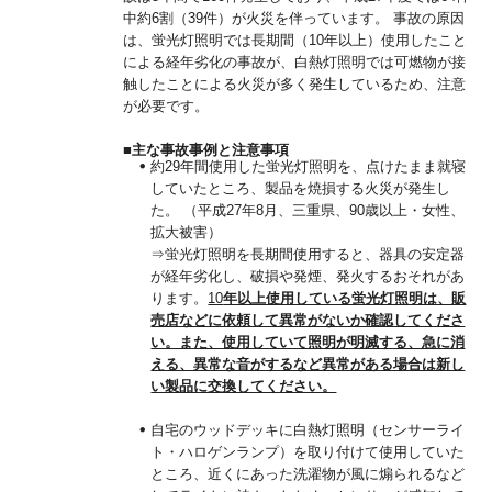
中約6割（39件）が火災を伴っています。 事故の原因
は、蛍光灯照明では長期間（10年以上）使用したこと
による経年劣化の事故が、白熱灯照明では可燃物が接
触したことによる火災が多く発生しているため、注意
が必要です。
■主な事故事例と注意事項
約29年間使用した蛍光灯照明を、点けたまま就寝
していたところ、製品を焼損する火災が発生し
た。 （平成27年8月、三重県、90歳以上・女性、
拡大被害）
⇒蛍光灯照明を長期間使用すると、器具の安定器
が経年劣化し、破損や発煙、発火するおそれがあ
ります。
10
年以上使用している蛍光灯照明は、販
売店などに依頼して異常がないか確認してくださ
い。また、使用していて照明が明滅する、急に消
える、異常な音がするなど異常がある場合は新し
い製品に交換してください。
自宅のウッドデッキに白熱灯照明（センサーライ
ト・ハロゲンランプ）を取り付けて使用していた
ところ、近くにあった洗濯物が風に煽られるなど