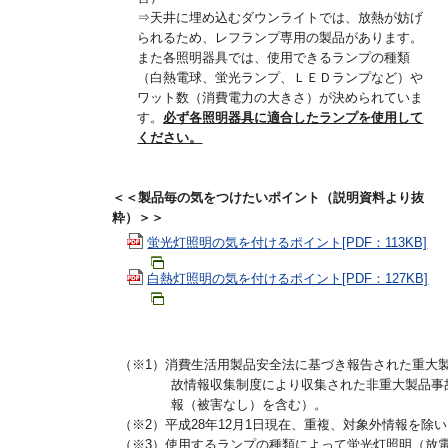
⇒天井に埋め込むダウンライトでは、放熱が妨げ
られるため、レフランプ専用の製品があります。
また各照明器具では、使用できるランプの種類
（白熱電球、蛍光ランプ、ＬＥＤランプなど）や
ワット数（消費電力の大きさ）が決められていま
す。
必ず各照明器具に適合したランプを使用して
ください。
＜＜製品毎の気をつけたいポイント（説明資料より抜
粋）＞＞
蛍光灯照明の気を付けるポイント[PDF：113KB]
白熱灯照明の気を付けるポイント[PDF：127KB]
（※1）消費生活用製品安全法に基づき報告された重大
故情報収集制度により収集された非重大製品事
報（被害なし）を含む）。
（※2）平成28年12月1日現在、重複、対象外情報を除
（※3）使用するランプの種類によって蛍光灯照明（放