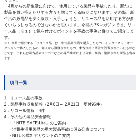
4月からの新生活に向けて、使用している製品を手放したり、新たに
製品を買い揃えたりする方々も増えてくる時期になります。その際、新
生活の必需品を安く譲渡・入手しようと、リユース品を活用する方が多
くいらっしゃるのではないかと思います。今回のPSマガジンでは、リユ
ース品（※１）で気を付けるポイントを事故の事例と併せてご紹介しま
す。
※１ 今回ご紹介する「リユース品」は、中古品販売店で購入したもの、インターネットオー
クションで購入したもの、知人から譲渡されたもの、中古住宅に既設で設置されていたものな
どです。これらは新古品やメーカーなどの専門業者により分解・整備・清掃された製品も含み
ます。
項目一覧
1. リユース品の事故
2．製品事故収集情報（2月8日～ 2月21日 受付96件）
3．リコール情報 4件
4．その他の製品安全情報
・「NITE SAFE-Lite」のご案内
・消費生活用製品の重大製品事故に係る公表について
・NITE公式X アカウントのご案内