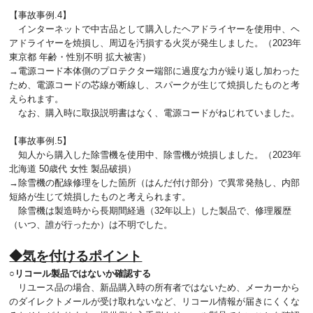
【事故事例.4】
インターネットで中古品として購入したヘアドライヤーを使用中、ヘ
アドライヤーを焼損し、周辺を汚損する火災が発生しました。（2023年
東京都 年齢・性別不明 拡大被害）
→電源コード本体側のプロテクター端部に過度な力が繰り返し加わった
ため、電源コードの芯線が断線し、スパークが生じて焼損したものと考
えられます。
なお、購入時に取扱説明書はなく、電源コードがねじれていました。
【事故事例.5】
知人から購入した除雪機を使用中、除雪機が焼損しました。（2023年
北海道 50歳代 女性 製品破損）
→除雪機の配線修理をした箇所（はんだ付け部分）で異常発熱し、内部
短絡が生じて焼損したものと考えられます。
除雪機は製造時から長期間経過（32年以上）した製品で、修理履歴
（いつ、誰が行ったか）は不明でした。
◆気を付けるポイント
○リコール製品ではないか確認する
リユース品の場合、新品購入時の所有者ではないため、メーカーから
のダイレクトメールが受け取れないなど、リコール情報が届きにくくな