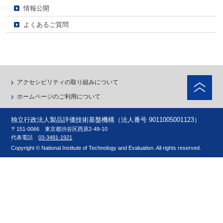
情報公開
よくあるご質問
ペ
アクセシビリティの取り組みについて
ホームページのご利用について
独立行政法人製品評価技術基盤機構（法人番号 9011005001123）
〒151-0066 東京都渋谷区西原2-49-10
代表電話
03-3481-1921
Copyright © National Institute of Technology and Evaluation. All rights reserved.