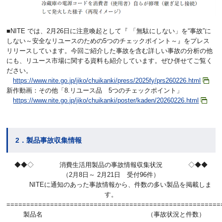
■NITE では、2月26日に注意喚起として『 「無駄にしない」を“事故”に
しない～安全なリユースのための5つのチェックポイント～』をプレス
リリースしています。今回ご紹介した事故を含む詳しい事故の分析の他
にも、リユース市場に関する資料も紹介しています。ぜひ併せてご覧く
ださい。
https://www.nite.go.jp/jiko/chuikanki/press/2025fy/prs260226.html
新作動画：その他「8.リユース品 5つのチェックポイント」
https://www.nite.go.jp/jiko/chuikanki/poster/kaden/20260226.html
2．製品事故収集情報
◆◆◇ 消費生活用製品の事故情報収集状況 ◇◆◆
（2月8日～ 2月21日 受付96件）
NITEに通知のあった事故情報から、件数の多い製品を掲載しま
す。
=============================================
製品名 （事故状況と件数）