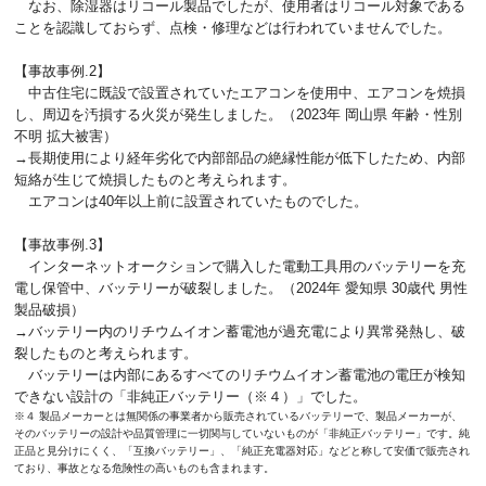
なお、除湿器はリコール製品でしたが、使用者はリコール対象である
ことを認識しておらず、点検・修理などは行われていませんでした。
【事故事例.2】
中古住宅に既設で設置されていたエアコンを使用中、エアコンを焼損
し、周辺を汚損する火災が発生しました。（2023年 岡山県 年齢・性別
不明 拡大被害）
→長期使用により経年劣化で内部部品の絶縁性能が低下したため、内部
短絡が生じて焼損したものと考えられます。
エアコンは40年以上前に設置されていたものでした。
【事故事例.3】
インターネットオークションで購入した電動工具用のバッテリーを充
電し保管中、バッテリーが破裂しました。（2024年 愛知県 30歳代 男性
製品破損）
→バッテリー内のリチウムイオン蓄電池が過充電により異常発熱し、破
裂したものと考えられます。
バッテリーは内部にあるすべてのリチウムイオン蓄電池の電圧が検知
できない設計の「非純正バッテリー（※４）」でした。
※４ 製品メーカーとは無関係の事業者から販売されているバッテリーで、製品メーカーが、
そのバッテリーの設計や品質管理に一切関与していないものが「非純正バッテリー」です。純
正品と見分けにくく、「互換バッテリー」、「純正充電器対応」などと称して安価で販売され
ており、事故となる危険性の高いものも含まれます。