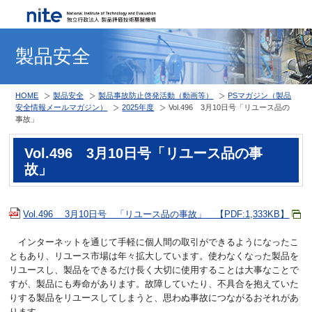
製品安全
HOME
製品安全
製品事故防止啓発活動（動画等）
PSマガジン（製品
安全情報メールマガジン）
2025年度
Vol.496 3月10日号「リユース品の
事故」
Vol.496 3月10日号「リユース品の事
故」
Vol.496 3月10日号 「リユース品の事故」 【PDF:1,333KB】
インターネットを通じて手軽に個人間の取引ができるようになったこ
ともあり、リユース市場は年々拡大しています。使わなくなった製品を
リユースし、製品をできるだけ長く大切に使用することは大事なことで
すが、製品にも寿命があります。故障していたり、不具合を抱えていた
りする製品をリユースしてしまうと、思わぬ事故につながるおそれがあ
ります。