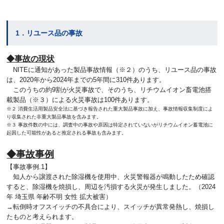
1．リユース品の事故
◆事故の現状
NITEに通知があった製品事故情報（※２）のうち、リユース品の事故
は、2020年から2024年までの5年間に310件あります。
このうちの約9割が火災事故で、そのうち、リチウムイオン畜電池搭
載製品（※３）による火災事故は100件あります。
※２ 消費生活用製品安全法に基づき報告された重大製品事故に加え、事故情報収集制度によ
り収集された非重大製品事故を含みます。
※３ 事故件数の中には、調査中の事故や原因は特定されていないがリチウムイオン蓄電池に
起因した可能性があると推定される事故も含みます。
◆事故事例
【事故事例.1】
知人から譲渡された除湿機を使用中、火災警報器が鳴動したため確認
すると、除湿機を焼損し、周辺を汚損する火災が発生しました。（2024
年 埼玉県 年齢不明 女性 拡大被害）
→転倒時オフスイッチの不具合により、スイッチが異常発熱し、焼損し
たものと考えられます。