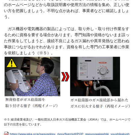
のホームページなどから取扱説明書や使用方法の情報を集め、正しい使
い方を把握しましょう。不明な点があれば、事業者などに確認しましょ
う。
ガス機器や電気機器の製品によっては、取り外し・取り付け作業をす
るために資格を要する場合があります。専門知識や資格がないまま誤っ
た作業をしてしまうと、接続不良によるガス漏れや異常発熱など思わぬ
事故につながるおそれがあります。資格を有した専門の工事業者に作業
を依頼しましょう（※５）。
※５ 経済産業省及び、一般社団法人日本ガス石油機器工業会（JGKA）では、ホームページで
以下の注意を促しています。
https://www.jgka.or.jp/gasusekiyu_riyou/flyer/pdf/POP_gasuyuwakashiki_yuushikakush