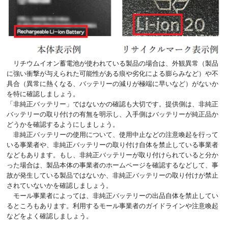
リチウムイオン蓄電池が使われている製品の場合は、外観異常（製品
に強い衝撃が与えられた可能性がある痕や劣化による膨らみなど）や不
具合（異常に熱くなる、バッテリーの減りが極端に早いなど）がないか
を特に確認しましょう。
「非純正バッテリー」ではないかの確認も大切です。提供側は、非純正
バッテリーの取り付けの有無を明示し、入手側はバッテリーが純正品か
どうかを確認するようにしましょう。
非純正バッテリーの使用について、使用中止などの注意喚起を行って
いる事業者や、非純正バッテリーの取り付け自体を禁止している事業者
などもあります。もし、非純正バッテリーが取り付けられていると分か
った場合は、製品本体の事業者のホームページを確認するなどして、事
故が発生している製品ではないか、非純正バッテリーの取り付けが禁止
されていないかを確認しましょう。
モール事業者によっては、非純正バッテリーの出品自体を禁止してい
るところもあります。利用するモール事業者のガイドラインや注意喚起
などをよく確認しましょう。