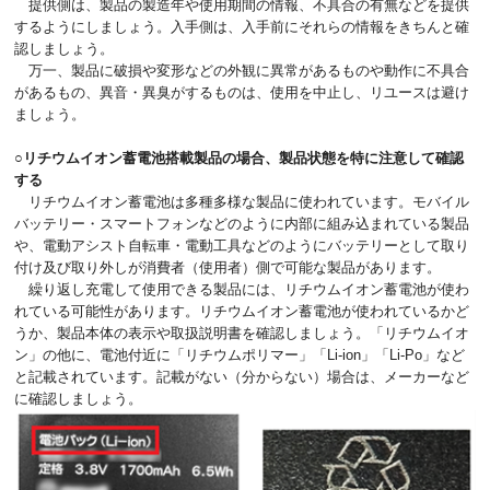
提供側は、製品の製造年や使用期間の情報、不具合の有無などを提供
するようにしましょう。入手側は、入手前にそれらの情報をきちんと確
認しましょう。
万一、製品に破損や変形などの外観に異常があるものや動作に不具合
があるもの、異音・異臭がするものは、使用を中止し、リユースは避け
ましょう。
○リチウムイオン蓄電池搭載製品の場合、製品状態を特に注意して確認
する
リチウムイオン蓄電池は多種多様な製品に使われています。モバイル
バッテリー・スマートフォンなどのように内部に組み込まれている製品
や、電動アシスト自転車・電動工具などのようにバッテリーとして取り
付け及び取り外しが消費者（使用者）側で可能な製品があります。
繰り返し充電して使用できる製品には、リチウムイオン蓄電池が使わ
れている可能性があります。リチウムイオン蓄電池が使われているかど
うか、製品本体の表示や取扱説明書を確認しましょう。「リチウムイオ
ン」の他に、電池付近に「リチウムポリマー」「Li-ion」「Li-Po」など
と記載されています。記載がない（分からない）場合は、メーカーなど
に確認しましょう。