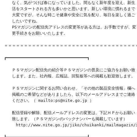
　　なく、気がつけば春になっていました。間もなく新年度を迎え、新生

　　活をスタートされる方も多いかと思います。新しい環境に慣れるまで

　　大変ですが、そんな時こそ健康や安全に気を配り、毎日を楽しく過ご

　　したいですね。

　　PSマガジンの配信先アドレスの変更等がある方は、お手数ですが、変

　　更手続きをお願いいたします。

＝＝＝＝＝＝＝＝＝＝＝＝＝＝＝＝＝＝＝＝＝＝＝＝＝＝＝＝＝＝＝＝＝＝
┏━━━━━━━━━━━━━━━━━━━━━━━━━━━━━━━━━┓ 

　　ＰＳマガジン配信先の紹介等ＰＳマガジンの普及にご協力をお願い致

　　します。また、社内報、広報誌、回覧板等への掲載も歓迎致します。

　　ＰＳマガジンに関するお問い合わせ、「その他の製品安全情報」欄へ

　　掲載のご希望などがありましたら、以下のメールアドレスまでご連絡

　　ください。（ mailto:ps@nite.go.jp ）                   
　　配信登録や解除、配信メールアドレスの変更は、下記ＨＰからお願い

　　致します。（ＰＳマガジンのバックナンバーも掲載しています）       
　　　http://www.nite.go.jp/jiko/chuikanki/mailmagazin/i