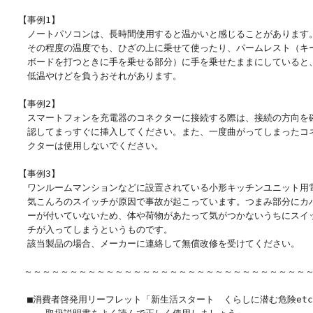
　【事例1】

　　ノートパソコンは、長時間使用すると温かいと感じることがあります。
　　その程度の温度でも、ひざの上に乗せて使ったり、パームレスト（キー
　　ボードを打つときに手を乗せる部分）に手を乗せたままにしていると、
　　低温やけどを負うおそれがあります。

　【事例2】

　　スマートフォンを充電器のコネクターに接続する際は、接続の方向を確
　　認してまっすぐに挿入してください。また、一度曲がってしまったコネ
　　クターは使用しないでください。

　【事例3】

　　ワンルームマンションなどに設置されている小形キッチンユニット用電
　　気こんろのスイッチが原因で事故が起こっています。つまみ部分にカバ
　　ーが付いていないため、体や荷物があたって気がつかないうちにスイッ
　　チが入ってしまうというものです。

　　該当製品の場合、メーカーに連絡して無償改修を受けてください。

　 ～～～～～～～～～～～～～～～～～～～～～～～～～～～～～～～～
　　■消費者啓発用リーフレット「新生活スタート　くらしに潜む危険etc.