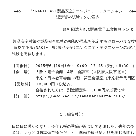
-------------------------------------------------------
    ◆◆◇　　「iNARTE PS(製品安全)エンジニア・テクニシャン　 ◇◆◆
　　　　　　 　 　　　　　認定資格試験」のご案内

　　　　　　　　　　　　　　一般社団法人KEC関西電子工業振興センター
　  製品安全対策や製品安全規格の知識や見識を認定するグローバルな技術
    資格であるiNARTE PS(製品安全)エンジニア・テクニシャンの認定
　　試験を開催します。

　　【開催日】　2015年6月19日(金)　9:00～17:45（受付：8:30～）
　　【会　場】　大阪：電子会館　4階　会議室（大阪府大阪市北区）

　　　　　　　　東京：日本教育会館 8階　第三会議室（東京都千代田区）
  　【受験料】　16,000円（税込み）

　　　　　　　　合格された方は、別途認定料13,000円が必要です

　　【詳　細】　http://www.kec.jp/seminar/narte_ps15/

＝＝＝＝＝＝＝＝＝＝＝＝＝＝＝＝＝＝＝＝＝＝＝＝＝＝＝＝＝＝＝＝＝＝
　　　　　　　　　　　　　　５．編集後記

　　日に日に暖かくなり、今年も桜の季節が近づいてきました。去年の今

　　頃はちょうど引越準備で慌ただしく、季節の移り変わりを感じる間も
