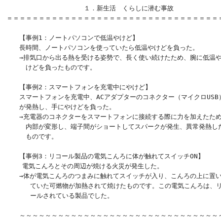
　    　　 　　　　　　１．新生活　くらしに潜む事故

＝＝＝＝＝＝＝＝＝＝＝＝＝＝＝＝＝＝＝＝＝＝＝＝＝＝＝＝＝＝＝＝＝＝
　　【事例1：ノートパソコンで低温やけど】

　　長時間、ノートパソコンを使っていたら低温やけどを負った。

　　→排気口から出る熱を受ける姿勢で、長く使い続けたため、腕に低温や
　　　けどを負ったものです。

　　【事例2：スマートフォンを充電中にやけど】

　　スマートフォンを充電中、ACアダプターのコネクター（マイクロUSB）
　　が発熱し、手にやけどを負った。

　　→充電器のコネクターをスマートフォンに接続する際に力を加えたため
　　　内部が変形し、端子間がショートしてスパークが発生、異常発熱した
　　　ものです。

　　【事例3：リコール製品の電気こんろに体が触れてスイッチON】

    電気こんろとその周辺が焼ける火災が発生した。

　　→体が電気こんろのつまみに触れてスイッチが入り、こんろの上に置い
      ていた可燃物が加熱されて焼けたものです。この電気こんろは、リ
      ールされている製品でした。

　　～～～～～～～～～～～～～～～～～～～～～～～～～～～～～～～～