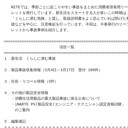
　　NITEでは、季節ごとに起こりやすい事故をまとめた消費者啓発用リー
　　レットを発行しています。新生活をスタートする人が多いこの時期は、
　　「くらしに潜む危険」と題し、取扱説明書をよく読んでいれば防げた事
　　故などを中心に、注意喚起を行っています。今回は、今春発行のリーフ
　　レットから事故事例を紹介します。

=======================================================
　　　　　　　　　　　　　　　項目一覧　

=======================================================
１．新生活　くらしに潜む事故

２．製品事故収集情報（3月4日～3月17日　受付 109件）

３．社告・リコール情報（3件）

４．その他の製品安全情報

　　・消費生活用製品の重大製品事故に係る公表について

　　・iNARTE PS(製品安全)エンジニア・テクニシャン認定資格試験」

　　　のご案内

５．編集後記

＝＝＝＝＝＝＝＝＝＝＝＝＝＝＝＝＝＝＝＝＝＝＝＝＝＝＝＝＝＝＝＝＝＝