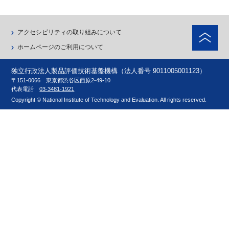
ペ
アクセシビリティの取り組みについて
ホームページのご利用について
独立行政法人製品評価技術基盤機構（法人番号 9011005001123）
〒151-0066 東京都渋谷区西原2-49-10
代表電話
03-3481-1921
Copyright © National Institute of Technology and Evaluation. All rights reserved.