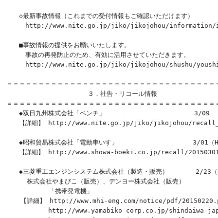
　　◇最新事故情報（これまでの受付情報もご確認いただけます）

　　　http://www.nite.go.jp/jiko/jikojohou/information/i
　　■事故情報の提供をお願いいたします。

　　　事故の再発防止のため、有効に活用させていただきます。

　　　http://www.nite.go.jp/jiko/jikojohou/shushu/yoush
＝＝＝＝＝＝＝＝＝＝＝＝＝＝＝＝＝＝＝＝＝＝＝＝＝＝＝＝＝＝＝＝＝＝
　　　　　　　　　   　　３．社告・リコール情報

＝＝＝＝＝＝＝＝＝＝＝＝＝＝＝＝＝＝＝＝＝＝＝＝＝＝＝＝＝＝＝＝＝＝
　　◆双日九州株式会社「ベンチ」　　　　　　　　　　　     3/09

　　【詳細】 http://www.nite.go.jp/jiko/jikojohou/recall_n
　　◆昭和貿易株式会社「電動車いす」　　　　　　　　　  　 3/01（HP
　　【詳細】 http://www.showa-boeki.co.jp/recall/20150301
　　◆三菱重工エンジンシステム株式会社（製造・販売）       2/23（H
 　　 株式会社やまびこ（販売）、デンヨー株式会社（販売）

      　　　「携帯発電機」

　  【詳細】 http://www.mhi-eng.com/notice/pdf/20150220.p
　　　　　　 http://www.yamabiko-corp.co.jp/shindaiwa-japa