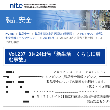
製品安全
HOME
製品安全
製品事故防止啓発活動（動画等）
PSマガジン（製品
安全情報メールマガジン）
2014年度
Vol.237 3月24日号「新生活 くらし
に潜む事故」
Vol.237 3月24日号「新生活 くらしに潜
む事故」
　■■■◆  　　　　　　　　　　　２０１５．３．２４　ＶＯＬ.２３７

==■   　◆===========ＰＳマガジン（製品安全情報マガジン）=======
　■■■◆  ■■■　　　　　　　製品安全についての情報をお届けします。

　■　　　 ■　          　　　　　　           （第２・４火曜
　■　       ■■　＞＞＞‥‥‥‥………………………………‥‥‥‥‥＞

　　　          ■ ＮＩＴＥ(ナイト)[独立行政法人製品評価技術基盤機
　     　  ■■■　　　　　　　　　　　　　　　　　　製品安全センター
=======================================================