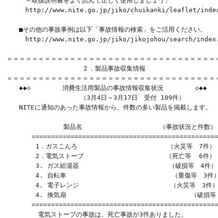
　　　～取扱説明書をよく読んで正しく使用しましょう」

　　　http://www.nite.go.jp/jiko/chuikanki/leaflet/index
　　■その他の事故事例は以下「事故情報の検索」をご活用ください。　

　　　http://www.nite.go.jp/jiko/jikojohou/search/index.
＝＝＝＝＝＝＝＝＝＝＝＝＝＝＝＝＝＝＝＝＝＝＝＝＝＝＝＝＝＝＝＝＝＝
　　　　　　　　　　　　２．製品事故収集情報　　　　　　　　　　　　
＝＝＝＝＝＝＝＝＝＝＝＝＝＝＝＝＝＝＝＝＝＝＝＝＝＝＝＝＝＝＝＝＝＝
　　◆◆◇　　　　　消費生活用製品の事故情報収集状況　　　　　◇◆◆

                   （3月4日～3月17日　受付 109件）　

　　NITEに通知のあった事故情報から、件数の多い製品を掲載します。

　　　　　　　　　製品名　　　　　　　　　　　  （事故状況と件数）

　　　　=================================================
　　　　 1．ガスこんろ　　　　　　　　　　　　　  （火災等　7件）

　　　　 2．電気ストーブ　　　　　　　　　　　　　（死亡等  6件）

　　　　 3. ガス給湯器 　　　　　　　　　　　　 　（破損等　4件）

　　　　 4. 自転車　　　　　　　　　　　　　      （重傷等　3件）
　　　　 4. 電子レンジ　　　　　　　　　　　　    （火災等　3件）
　　　　 4. 換気扇                                （破損等
　　　　=================================================
　　　　　電気ストーブの事故は、死亡事故が3件ありました。
