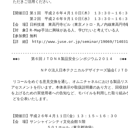
    ただきご活用ください。

　　【開催日】第１回　平成２６年４月１０日(木)　１３:３０～１６:３
　　　　　　　第２回　平成２６年９月１０日(水)　１３:３０～１６:３
　　【会　場】日科技連　東高円寺ビル（東京メトロ・丸ノ内線東高円寺駅
　　【対　象】R-Map手法に興味がある人、学びたいと考えている人

　　【参加費】無料

　　【詳　細】 http://www.juse.or.jp/seminar/19069/?140311
　　----------------------------------------------------
    ◆◆◇     第６回ＪＴＤＮＡ製品安全シンポジウム２０１４   ◇◆◆

                ＮＰＯ法人日本テクニカルデザイナーズ協会(ＪＴＤ
    リコールをめぐる意見交換を通し、オムニチャネルにおける製品リス
　　アセスメントを行います。本体表示や取扱説明書のあり方と、回収効果
　　を上げるための実使用者への告知など、モバイルを利用した取り組みな
    どを公表いたします。

　　【開催日】平成２６年４月１１日(金）１３：１５～１６：３０

　　【会　場】サンシャインシティ文化会館５階

                   ５０１ホール（東京都池袋）
