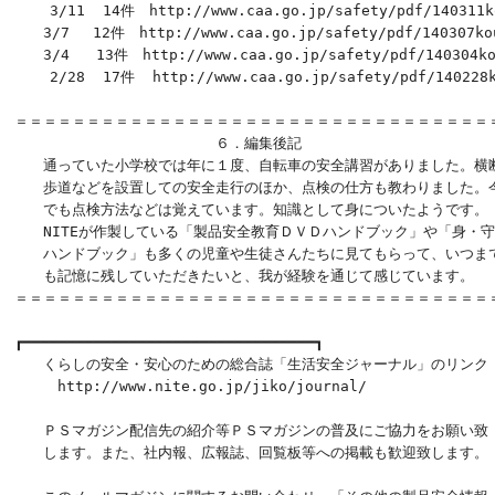
    3/11  14件　http://www.caa.go.jp/safety/pdf/140311ko
　　3/7 　12件　http://www.caa.go.jp/safety/pdf/140307kou
　　3/4   13件　http://www.caa.go.jp/safety/pdf/140304kou
    2/28  17件  http://www.caa.go.jp/safety/pdf/140228k
＝＝＝＝＝＝＝＝＝＝＝＝＝＝＝＝＝＝＝＝＝＝＝＝＝＝＝＝＝＝＝＝＝＝
　　　　　　　　　　　　　　６．編集後記

　　通っていた小学校では年に１度、自転車の安全講習がありました。横断
　　歩道などを設置しての安全走行のほか、点検の仕方も教わりました。今
　　でも点検方法などは覚えています。知識として身についたようです。

　　NITEが作製している「製品安全教育ＤＶＤハンドブック」や「身・守
　　ハンドブック」も多くの児童や生徒さんたちに見てもらって、いつまで
　　も記憶に残していただきたいと、我が経験を通じて感じています。

＝＝＝＝＝＝＝＝＝＝＝＝＝＝＝＝＝＝＝＝＝＝＝＝＝＝＝＝＝＝＝＝＝＝
┏━━━━━━━━━━━━━━━━━━━━━━━━━━━━━━━━━┓ 

　　くらしの安全・安心のための総合誌「生活安全ジャーナル」のリンク

　　　http://www.nite.go.jp/jiko/journal/               
　　ＰＳマガジン配信先の紹介等ＰＳマガジンの普及にご協力をお願い致

　　します。また、社内報、広報誌、回覧板等への掲載も歓迎致します。
