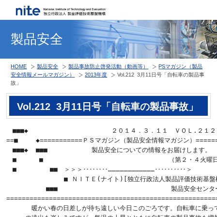
製品安全
HOME
製品安全
製品事故防止啓発活動（動画等）
PSマガジン（製品
安全情報メールマガジン）
2013年度
Vol.212 3月11日号「自転車の製品事
故」
Vol.212 3月11日号「自転車の製品事故」
　■■■◆  　　　　　　　　　　　　２０１４．３．１１　ＶＯＬ.２１２

==■   　◆===========ＰＳマガジン（製品安全情報マガジン）=======
　■■■◆  ■■■　　　　　　　製品安全についての情報をお届けします。

　■　　　 ■　          　　　　　　           （第２・４火曜
　■　       ■■　＞＞＞‥‥‥‥………………………………‥‥‥‥‥＞

　　　          ■ ＮＩＴＥ(ナイト)[独立行政法人製品評価技術基盤機
　     　  ■■■　　　　　　　　　　　　　　　　　　製品安全センター
=======================================================
　　　　暖かい春の日差しが待ち遠しい今日このごろです。自転車に乗って