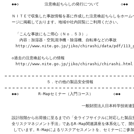
　　◆◆◇　　　　　　 注意喚起ちらしの発行について　　　　　 ◇◆◆

　　ＮＩＴＥで収集した事故情報を基に作成した注意喚起ちらしをホームペ
　　ージに掲載しております。地域や社内回覧にご利用ください。

　　　「こんな事故にもご用心（Ｎｏ．５３）」

　　　　内容：加湿器・空気清浄機・除湿機、自転車などの事故

　　　http://www.nite.go.jp/jiko/chirashi/data/pdf/113_g
　　◇過去の注意喚起ちらしの情報

　　　http://www.nite.go.jp/jiko/chirashi/chirashi.html

＝＝＝＝＝＝＝＝＝＝＝＝＝＝＝＝＝＝＝＝＝＝＝＝＝＝＝＝＝＝＝＝＝＝
　　　　　　　　　　　５．その他の製品安全情報

＝＝＝＝＝＝＝＝＝＝＝＝＝＝＝＝＝＝＝＝＝＝＝＝＝＝＝＝＝＝＝＝＝＝
　　◆◆◇　　　　　R-Mapセミナー（入門コース）　　　　  ◇◆◆

　　　　　　　　　　　　　　　　　　　　一般財団法人日本科学技術連盟
　　設計段階から出荷後に至るまでの「全ライフサイクルに対応した製品安
　　全リスクマネジメント手法」であるR-Map関連講座を体系化して、開催
    しています。R-Mapによるリスクアセスメントを、セミナーにご参加