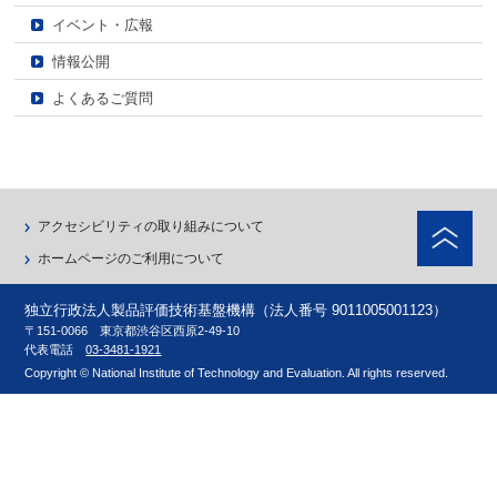
イベント・広報
情報公開
よくあるご質問
ペ
アクセシビリティの取り組みについて
ホームページのご利用について
独立行政法人製品評価技術基盤機構（法人番号 9011005001123）
〒151-0066 東京都渋谷区西原2-49-10
代表電話
03-3481-1921
Copyright © National Institute of Technology and Evaluation. All rights reserved.