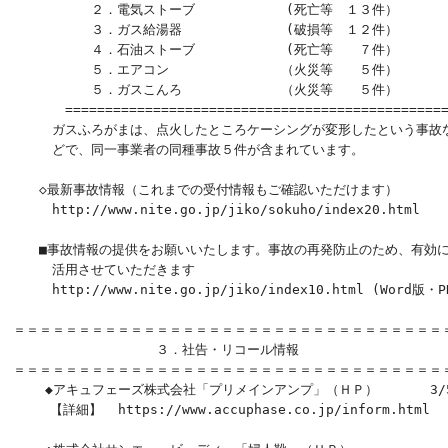
　　　　　　２．電気ストーブ　　　　　　　(死亡等　１３件）

　　　　　　３．ガス給湯器　　　　　　　　(破損等　１２件）

　　　　　　４．石油ストーブ　　　　　　　(死亡等　　７件）

　　　　　　５．エアコン　　　　　　 　　（火災等　　５件）

　　　　　　５．ガスこんろ　　　　　　　 （火災等　　５件）

　　　　================================================
　　　ガスふろがまは、点火したところケーシングが変形したという事故な
　　　どで、同一事業者の同種事故５件が含まれています。

　　◇最新事故情報（これまでの受付情報もご確認いただけます）

　　　http://www.nite.go.jp/jiko/sokuho/index20.html

　　■事故情報の提供をお願いいたします。事故の再発防止のため、有効に
　　　活用させていただきます

　　　http://www.nite.go.jp/jiko/index10.html (Word版・P
＝＝＝＝＝＝＝＝＝＝＝＝＝＝＝＝＝＝＝＝＝＝＝＝＝＝＝＝＝＝＝＝＝＝
　　　　　　　　　　　３．社告・リコール情報

＝＝＝＝＝＝＝＝＝＝＝＝＝＝＝＝＝＝＝＝＝＝＝＝＝＝＝＝＝＝＝＝＝＝
    ◆アキュフェーズ株式会社「プリメインアンプ」（ＨＰ）　　　　3/5
 　  【詳細】  https://www.accuphase.co.jp/inform.html
