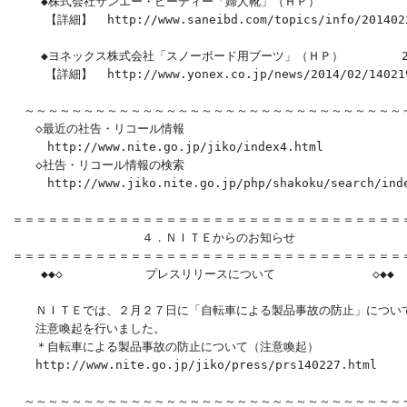
    ◆株式会社サンエー・ビーディー「婦人靴」（ＨＰ）            2
 　  【詳細】  http://www.saneibd.com/topics/info/2014022
    ◆ヨネックス株式会社「スノーボード用ブーツ」（ＨＰ）        2/
 　  【詳細】  http://www.yonex.co.jp/news/2014/02/140219
　～～～～～～～～～～～～～～～～～～～～～～～～～～～～～～～～～
　　◇最近の社告・リコール情報

　　　http://www.nite.go.jp/jiko/index4.html

　　◇社告・リコール情報の検索

　　　http://www.jiko.nite.go.jp/php/shakoku/search/inde
＝＝＝＝＝＝＝＝＝＝＝＝＝＝＝＝＝＝＝＝＝＝＝＝＝＝＝＝＝＝＝＝＝＝
　　　　　　　　　　　４．ＮＩＴＥからのお知らせ

＝＝＝＝＝＝＝＝＝＝＝＝＝＝＝＝＝＝＝＝＝＝＝＝＝＝＝＝＝＝＝＝＝＝
    ◆◆◇　　　　　　　プレスリリースについて　　　　　　　  ◇◆◆　
　　ＮＩＴＥでは、２月２７日に「自転車による製品事故の防止」について
　　注意喚起を行いました。　　　

　　＊自転車による製品事故の防止について（注意喚起）

　　http://www.nite.go.jp/jiko/press/prs140227.html

　～～～～～～～～～～～～～～～～～～～～～～～～～～～～～～～～～