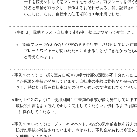
　　　　　ードを控えめにして急ブレーキをかけない。前ブレーキを強くか
　　　　　けると車輪がロックし、転倒するおそれがある」旨、記載されて
　　　　　いました。なお、自転車の使用期間は１年未満でした。

　～～～～～～～～～～～～～～～～～～～～～～～～～～～～～～～～～
　  （事例３）電動アシスト自転車で走行中、壁にぶつかって死亡した。

　　　→　後輪ブレーキが利かない状態のまま走行中、さび付いていた前輪
　　　　　ブレーキワイヤーが切れたために止まることができなかったもの
　　　　　と考えられます。

　～～～～～～～～～～～～～～～～～～～～～～～～～～～～～～～～～
　　◇事例１のように、折り畳み自転車の締付け部の固定が不十分だったこ
　　　とが原因の事故が発生しています。自転車の事故は骨折など被害が大
　　　きく、特に折り畳み自転車はその傾向が強いので注意してください。
　　◇事例１や２のように、使用期間１年未満の事故が多く発生しています
　　　取扱説明書をよく読んで正しく使用してください。慣れるまでは慎重
      に操作してください。

　　◇事例１や３のように、ブレーキやハンドルなどの乗車前点検を行えば
　　　防げた事故が報告されています。点検をし、不具合があれば修理をし
　　　て使用してください。
