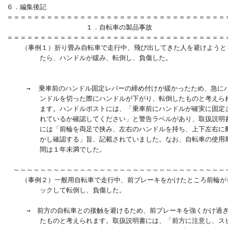
６．編集後記

＝＝＝＝＝＝＝＝＝＝＝＝＝＝＝＝＝＝＝＝＝＝＝＝＝＝＝＝＝＝＝＝＝＝
　　　　　　　　　　　　１．自転車の製品事故

＝＝＝＝＝＝＝＝＝＝＝＝＝＝＝＝＝＝＝＝＝＝＝＝＝＝＝＝＝＝＝＝＝＝
　  （事例１）折り畳み自転車で走行中、飛び出してきた人を避けようとし
　　　　　たら、ハンドルが緩み、転倒し、負傷した。

　　　→  乗車前のハンドル固定レバーの締め付けが緩かったため、急にハ
　　　　　ンドルを切った際にハンドルが下がり、転倒したものと考えられ
　　　　　ます。ハンドルポストには、「乗車前にハンドルが確実に固定さ
　　　　　れているか確認してください」と警告ラベルがあり、取扱説明書
　　　　　には「前輪を両足で挟み、左右のハンドルを持ち、上下左右に動
　　　　　かし確認する」旨、記載されていました。なお、自転車の使用期
　　　　　間は１年未満でした。

　～～～～～～～～～～～～～～～～～～～～～～～～～～～～～～～～～
　  （事例２）一般用自転車で走行中、前ブレーキをかけたところ前輪がロ
　　　　　ックして転倒し、負傷した。

　　　→　前方の自転車との接触を避けるため、前ブレーキを強くかけ過ぎ
　　　　　たものと考えられます。取扱説明書には、「前方に注意し、スピ