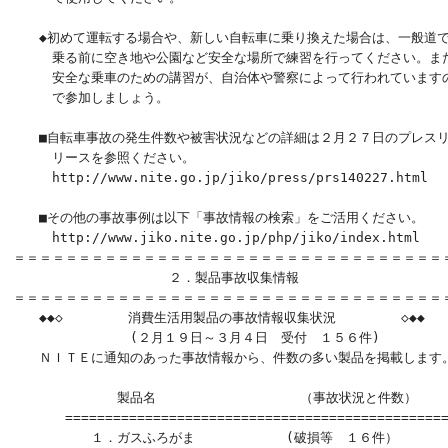
　　◆初めて運転する場合や、新しい自転車に乗り換えた場合は、一般道で
　　　乗る前に空き地や公園など安全な場所で練習を行ってください。また
　　　安全な乗車のための講習が、自治体や警察によって行われていますの
　　　で参加しましょう。

　　■自転車事故の発生件数や被害状況などの詳細は２月２７日のプレスリ
　　　リースを参照ください。

　　　http://www.nite.go.jp/jiko/press/prs140227.html

　　■その他の事故事例は以下「事故情報の検索」をご活用ください。　

　　　http://www.jiko.nite.go.jp/php/jiko/index.html

＝＝＝＝＝＝＝＝＝＝＝＝＝＝＝＝＝＝＝＝＝＝＝＝＝＝＝＝＝＝＝＝＝＝
　　　　　　　　　　　　２．製品事故収集情報　　　　　　　　　　　　
＝＝＝＝＝＝＝＝＝＝＝＝＝＝＝＝＝＝＝＝＝＝＝＝＝＝＝＝＝＝＝＝＝＝
　　◆◆◇　　　　　消費生活用製品の事故情報収集状況　　　　　◇◆◆

　　　　　　　　　(２月１９日～３月４日　受付　１５６件)　

　　ＮＩＴＥに通知のあった事故情報から、件数の多い製品を掲載します。
　　　　　　　　製品名　　　　　　 　    　（事故状況と件数）

　　　　================================================
　　　　　　１．ガスふろがま　　　　　　　(破損等　１６件）
