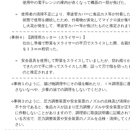
　　　　　使用中の電子レンジの庫内が赤くなって機器の一部が焦げた。

　　　→　使用者の清掃不足により、導波管カバーに食品カス等が付着した
　　　　　状態で使用を継続したため、付着物が炭化してマイクロ波が集中
　　　　　し火花が発生して、導波管カバー等が焦げたものと推定されます
　　～～～～～～～～～～～～～～～～～～～～～～～～～～～～～～～～
　（事例４）【調理用カッター（スライサー）】

　　　　　仕出し準備で野菜をスライサーの平刃でスライスした際、右親指
　　　　　を１３ｍｍ程切った。

　　　→　安全器具を使用して野菜をスライスしていましたが、切れ残りが
　　　　　できたので手に持ってスライスした際、誤って刃で指を切ったも
　　　　　のと推定されます。

　　～～～～～～～～～～～～～～～～～～～～～～～～～～～～～～～～
　　◇事例１のように、揚げ物調理中にその場を離れたり、ＩＨ調理器に適
　　　さないなべや、少量の油での調理をしないでください。

　　◇事例２のように、圧力調整装置や安全装置のノズルの点検及び清掃が
　　　不十分であると、食品カスが詰まり圧力調整ノズルや安全装置が正常
　　　に作動しないことがありますので、調理前に取扱説明書に記載されて
　　　いる方法で、圧力調整装置や安全装置のノズルを点検・清掃してくだ
　　　さい。
