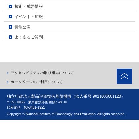
技術・成果情報
イベント・広報
情報公開
よくあるご質問
ペ
アクセシビリティの取り組みについて
ホームページのご利用について
独立行政法人製品評価技術基盤機構（法人番号 9011005001123）
〒151-0066 東京都渋谷区西原2-49-10
代表電話
03-3481-1921
Copyright © National Institute of Technology and Evaluation. All rights reserved.