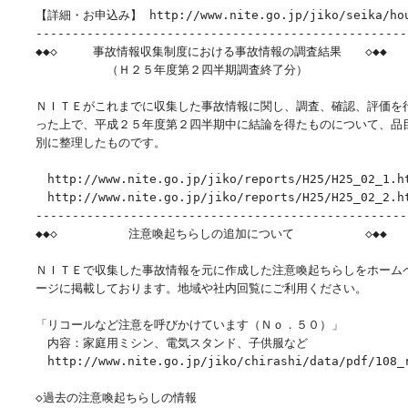
　　【詳細・お申込み】 http://www.nite.go.jp/jiko/seika/houk
　　----------------------------------------------------
　　◆◆◇　　　事故情報収集制度における事故情報の調査結果　　◇◆◆

　　　　　　　　（Ｈ２５年度第２四半期調査終了分）　　　　

　　ＮＩＴＥがこれまでに収集した事故情報に関し、調査、確認、評価を行
　　った上で、平成２５年度第２四半期中に結論を得たものについて、品目
　　別に整理したものです。

　　　http://www.nite.go.jp/jiko/reports/H25/H25_02_1.
　　　http://www.nite.go.jp/jiko/reports/H25/H25_02_2.
　　----------------------------------------------------
　　◆◆◇　　　　　　注意喚起ちらしの追加について　　　　　　◇◆◆

　　ＮＩＴＥで収集した事故情報を元に作成した注意喚起ちらしをホームペ
　　ージに掲載しております。地域や社内回覧にご利用ください。

　　「リコールなど注意を呼びかけています（Ｎｏ．５０）」

　　　内容：家庭用ミシン、電気スタンド、子供服など

　　　http://www.nite.go.jp/jiko/chirashi/data/pdf/108_r
　　◇過去の注意喚起ちらしの情報
