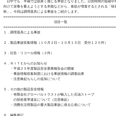
　日中でも、半袖では肌寒く感じる季節となりました。日照時間の短縮や冬
向けて栄養を蓄えようとする本能などから、食欲が増進するとされる「味覚
秋」。今回は調理器具による事故をご紹介します。

=======================================================
　　　　　　　　　　　　　　　項目一覧　

=======================================================
１．調理器具による事故

２．製品事故収集情報（１０月２日～１０月１５日　受付１２０件）

３．社告・リコール情報（２件）

４．ＮＩＴＥからのお知らせ

　　・平成２５年度製品安全業務報告会の開催

　　・事故情報収集制度における事故情報の調査結果

　　・注意喚起ちらしの追加について

５．その他の製品安全情報

　　・有限会社グローバルトラストが輸入した石油ストーブ

　　　の技術基準違反について（注意喚起）

　　・消費生活用製品の重大製品事故に係る公表について

６．編集後記
