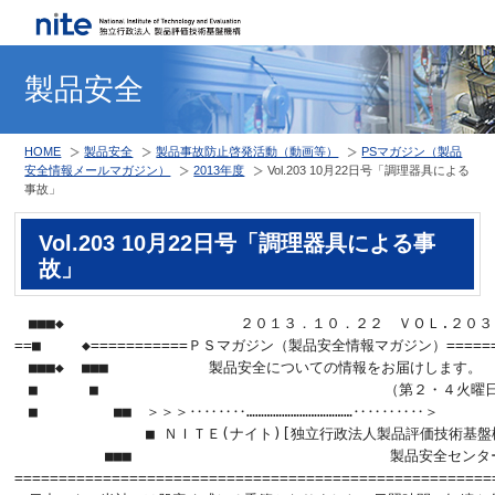
製品安全
HOME
製品安全
製品事故防止啓発活動（動画等）
PSマガジン（製品
安全情報メールマガジン）
2013年度
Vol.203 10月22日号「調理器具による
事故」
Vol.203 10月22日号「調理器具による事
故」
　■■■◆  　　　　　　　　　　　２０１３．１０．２２　ＶＯＬ.２０３

==■   　◆===========ＰＳマガジン（製品安全情報マガジン）=======
　■■■◆  ■■■　　　　　　　製品安全についての情報をお届けします。

　■　　　 ■　          　　　　　　           （第２・４火曜
　■　       ■■　＞＞＞‥‥‥‥………………………………‥‥‥‥‥＞

　　　          ■ ＮＩＴＥ(ナイト)[独立行政法人製品評価技術基盤機
　     　  ■■■　　　　　　　　　　　　　　　　　　製品安全センター
=======================================================