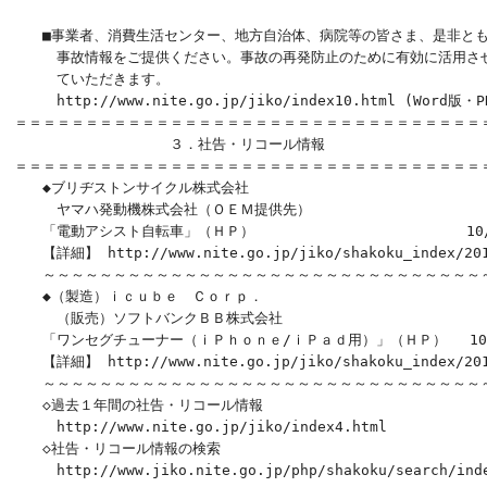
　　■事業者、消費生活センター、地方自治体、病院等の皆さま、是非とも
　　　事故情報をご提供ください。事故の再発防止のために有効に活用させ
　　　ていただきます。

　　　http://www.nite.go.jp/jiko/index10.html (Word版・P
＝＝＝＝＝＝＝＝＝＝＝＝＝＝＝＝＝＝＝＝＝＝＝＝＝＝＝＝＝＝＝＝＝＝
　　　　　　　　　　　３．社告・リコール情報

＝＝＝＝＝＝＝＝＝＝＝＝＝＝＝＝＝＝＝＝＝＝＝＝＝＝＝＝＝＝＝＝＝＝
　　◆ブリヂストンサイクル株式会社

　　　ヤマハ発動機株式会社（ＯＥＭ提供先）

　　「電動アシスト自転車」（ＨＰ）　　　　　　　　　　　　　　　10/0
　　【詳細】 http://www.nite.go.jp/jiko/shakoku_index/2013
　　～～～～～～～～～～～～～～～～～～～～～～～～～～～～～～～～
　　◆（製造）ｉｃｕｂｅ　Ｃｏｒｐ．

　　　（販売）ソフトバンクＢＢ株式会社

　　「ワンセグチューナー（ｉＰｈｏｎｅ/ｉＰａｄ用）」（ＨＰ） 　10/
　　【詳細】 http://www.nite.go.jp/jiko/shakoku_index/2013
　　～～～～～～～～～～～～～～～～～～～～～～～～～～～～～～～～
　　◇過去１年間の社告・リコール情報

　　　http://www.nite.go.jp/jiko/index4.html 

　　◇社告・リコール情報の検索

　　　http://www.jiko.nite.go.jp/php/shakoku/search/inde