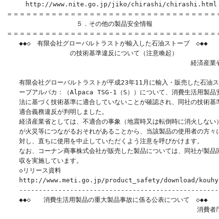
　　　http://www.nite.go.jp/jiko/chirashi/chirashi.html

＝＝＝＝＝＝＝＝＝＝＝＝＝＝＝＝＝＝＝＝＝＝＝＝＝＝＝＝＝＝＝＝＝＝
　　　　　　　　　　　５．その他の製品安全情報

＝＝＝＝＝＝＝＝＝＝＝＝＝＝＝＝＝＝＝＝＝＝＝＝＝＝＝＝＝＝＝＝＝＝
　　◆◆◇　有限会社グローバルトラストが輸入した石油ストーブ　◇◆◆

　　　　　　　　　　の技術基準違反について（注意喚起）

　　　　　　　　　　　　　　　　　　　　　　　　　　　　　経済産業省
　　有限会社グローバルトラストが平成23年11月に輸入・販売した石油ス
　　ーブアルパカ：（Alpaca TSG-1（S））について、消費生活用製品安
　　法に基づく技術基準に適合していないことが確認され、同社の技術基準
　　適合義務違反が判明しました。

　　経済産業省としては、不適合の事象（地震時又は転倒時に消火しない）
　　が火災等につながるおそれがあることから、当該製品の使用者の方々に
　　対し、直ちに使用を中止していただくよう注意を呼びかけます。

　　なお、コーナン商事株式会社が販売した製品については、同社が製品回
　　収を実施しています。

　　◇リリース資料

　　http://www.meti.go.jp/product_safety/download/kouhyo
　　----------------------------------------------------
　　◆◆◇　　消費生活用製品の重大製品事故に係る公表について　◇◆◆

　　　　　　　　　　　　　　　　　　　　　　　　　　　　　　消費者庁