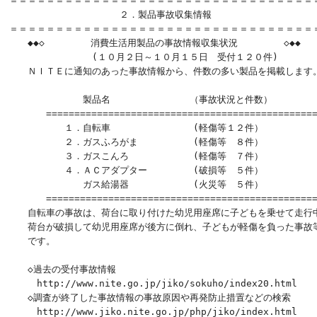
＝＝＝＝＝＝＝＝＝＝＝＝＝＝＝＝＝＝＝＝＝＝＝＝＝＝＝＝＝＝＝＝＝＝
　　　　　　　　　　　　２．製品事故収集情報

＝＝＝＝＝＝＝＝＝＝＝＝＝＝＝＝＝＝＝＝＝＝＝＝＝＝＝＝＝＝＝＝＝＝
　　◆◆◇　　　　　消費生活用製品の事故情報収集状況　　　　　◇◆◆

　　　　　　　　　(１０月２日～１０月１５日　受付１２０件)　

　　ＮＩＴＥに通知のあった事故情報から、件数の多い製品を掲載します。
　　　　　　　　製品名　　　　　　 　　（事故状況と件数）

　　　　================================================
　　　　　　１．自転車　　　　　　　　　(軽傷等１２件）

　　　　　　２．ガスふろがま　　　　　　(軽傷等　８件）

　　　　　　３．ガスこんろ　　　　　　　(軽傷等　７件）

　　　　　　４．ＡＣアダプター　　　　　(破損等　５件）

　　　　　　　　ガス給湯器　　　　　　　(火災等　５件）　

　　　　================================================
　　自転車の事故は、荷台に取り付けた幼児用座席に子どもを乗せて走行中
　　荷台が破損して幼児用座席が後方に倒れ、子どもが軽傷を負った事故等
　　です。

　　◇過去の受付事故情報

　　　http://www.nite.go.jp/jiko/sokuho/index20.html

　　◇調査が終了した事故情報の事故原因や再発防止措置などの検索　

　　　http://www.jiko.nite.go.jp/php/jiko/index.html
