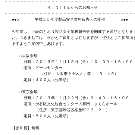
＝＝＝＝＝＝＝＝＝＝＝＝＝＝＝＝＝＝＝＝＝＝＝＝＝＝＝＝＝＝＝＝＝＝
　　　　　　　　　　　４．ＮＩＴＥからのお知らせ

＝＝＝＝＝＝＝＝＝＝＝＝＝＝＝＝＝＝＝＝＝＝＝＝＝＝＝＝＝＝＝＝＝＝
　　◆◆◇　　　　平成２５年度製品安全業務報告会の開催　　　　◇◆◆

　　今年度も、下記のとおり製品安全業務報告会を開催する運びとなりまし
　　た。つきましては、何かとご多用とは存じますが、ぜひともご参加頂き
　　ますようご案内申しあげます。

　　　　○大阪会場

　　　　　日時：２０１３年１１月１５日（金）１０：００～１６：００

　　　　　場所：ドーンセンター

               （住所：大阪市中央区大手前１－３－４９）

　　　　　定員：４００人（先着順）

　　　　○東京会場

　　　　　日時：２０１３年１１月２２日（金）９：４０～１５：００

　　　　　場所：渋谷区文化総合センター大和田　さくらホール

　　　　　　　　（住所：東京都渋谷区桜丘町２３－２１）

　　　　　定員：５００人（先着順）

　　【参加費】無料
