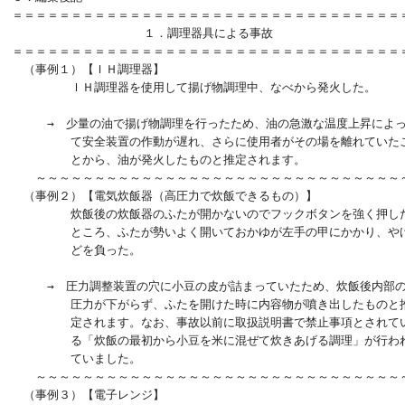
＝＝＝＝＝＝＝＝＝＝＝＝＝＝＝＝＝＝＝＝＝＝＝＝＝＝＝＝＝＝＝＝＝＝
　　　　　　　　　  　１．調理器具による事故

＝＝＝＝＝＝＝＝＝＝＝＝＝＝＝＝＝＝＝＝＝＝＝＝＝＝＝＝＝＝＝＝＝＝
　（事例１）【ＩＨ調理器】

　　　　　ＩＨ調理器を使用して揚げ物調理中、なべから発火した。

　　　→　少量の油で揚げ物調理を行ったため、油の急激な温度上昇によっ
　　　　　て安全装置の作動が遅れ、さらに使用者がその場を離れていたこ
　　　　　とから、油が発火したものと推定されます。

　　～～～～～～～～～～～～～～～～～～～～～～～～～～～～～～～～
　（事例２）【電気炊飯器（高圧力で炊飯できるもの）】

　　　　　炊飯後の炊飯器のふたが開かないのでフックボタンを強く押した
　　　　　ところ、ふたが勢いよく開いておかゆが左手の甲にかかり、やけ
　　　　　どを負った。

　　　→　圧力調整装置の穴に小豆の皮が詰まっていたため、炊飯後内部の
　　　　　圧力が下がらず、ふたを開けた時に内容物が噴き出したものと推
　　　　　定されます。なお、事故以前に取扱説明書で禁止事項とされてい
　　　　　る「炊飯の最初から小豆を米に混ぜて炊きあげる調理」が行われ
　　　　　ていました。

　　～～～～～～～～～～～～～～～～～～～～～～～～～～～～～～～～
　（事例３）【電子レンジ】 　　
