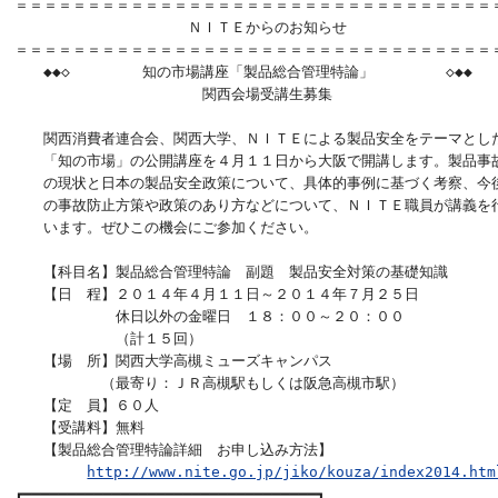
＝＝＝＝＝＝＝＝＝＝＝＝＝＝＝＝＝＝＝＝＝＝＝＝＝＝＝＝＝＝＝＝＝＝
　　　　　　　　　　　　ＮＩＴＥからのお知らせ

＝＝＝＝＝＝＝＝＝＝＝＝＝＝＝＝＝＝＝＝＝＝＝＝＝＝＝＝＝＝＝＝＝＝
　　◆◆◇　　　　　知の市場講座「製品総合管理特論」　　　　　◇◆◆

　　　　　　　　　　　　　関西会場受講生募集　　　　

　　関西消費者連合会、関西大学、ＮＩＴＥによる製品安全をテーマとした
　　「知の市場」の公開講座を４月１１日から大阪で開講します。製品事故
　　の現状と日本の製品安全政策について、具体的事例に基づく考察、今後
　　の事故防止方策や政策のあり方などについて、ＮＩＴＥ職員が講義を行
　　います。ぜひこの機会にご参加ください。

　　【科目名】製品総合管理特論　副題　製品安全対策の基礎知識　　

　　【日　程】２０１４年４月１１日～２０１４年７月２５日

　　　　　　　休日以外の金曜日　１８：００～２０：００

　　　　　　　（計１５回）

　　【場　所】関西大学高槻ミューズキャンパス

　　　　　　（最寄り：ＪＲ高槻駅もしくは阪急高槻市駅） 

　　【定　員】６０人

　　【受講料】無料

　　【製品総合管理特論詳細　お申し込み方法】　　　

http://www.nite.go.jp/jiko/kouza/index2014.htm
┏━━━━━━━━━━━━━━━━━━━━━━━━━━━━━━━━━┓ 
