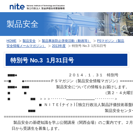
製品安全
HOME
製品安全
製品事故防止啓発活動（動画等）
PSマガジン（製品
安全情報メールマガジン）
2013年度
特別号 No.3 1月31日号
特別号 No.3 1月31日号
　■■■◆  　　　　　　　　　　　　２０１４．１．３１　特別号

==■   　◆===========ＰＳマガジン（製品安全情報マガジン）=======
　■■■◆  ■■■　　　　　　　製品安全についての情報をお届けします。

　■　　　 ■　          　　　　　　           （第２・４火曜
　■　       ■■　＞＞＞‥‥‥‥………………………………‥‥‥‥‥＞

　　　          ■ ＮＩＴＥ(ナイト)[独立行政法人製品評価技術基盤機
　     　  ■■■　　　　　　　　　　　　　　　　　　製品安全センター
=======================================================
    製品安全の基礎知識を学ぶ公開講座（関西会場）のご案内です。２月
　　日から受講生を募集します。
