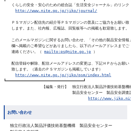
　　くらしの安全・安心のための総合誌「生活安全ジャーナル」のリンク

http://www.nite.go.jp/jiko/journal/
　　ＰＳマガジン配信先の紹介等ＰＳマガジンの普及にご協力をお願い致

　　します。また、社内報、広報誌、回覧板等への掲載も歓迎致します。

　　このメールマガジンに関するお問い合わせ、「その他の製品安全情報」
　　欄へ掲載のご希望などがありましたら、以下のメールアドレスまでご

　　連絡ください。（ 
mailto:ps@nite.go.jp
 ）               
　　配信登録や解除、配信メールアドレスの変更は、下記ＨＰからお願い

　　致します。（過去のＰＳマガジンも掲載しています）             
http://www.nite.go.jp/jiko/psm/index.html
┗━━━━━━━━━━━━━━━━━━━━━━━━━━━━━━━━━┛

　　　　　　　　　　【編集・発行】　独立行政法人製品評価技術基盤機構
　　　　　　　　　　　　　　　　　　製品安全センター　製品安全調査課
http://www.jiko.ni
お問い合わせ
独立行政法人製品評価技術基盤機構 製品安全センター