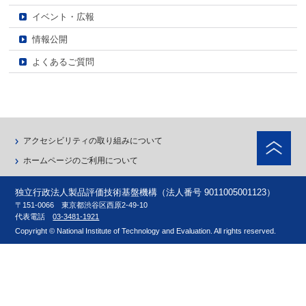
イベント・広報
情報公開
よくあるご質問
ペ
アクセシビリティの取り組みについて
ホームページのご利用について
独立行政法人製品評価技術基盤機構（法人番号 9011005001123）
〒151-0066 東京都渋谷区西原2-49-10
代表電話
03-3481-1921
Copyright © National Institute of Technology and Evaluation. All rights reserved.