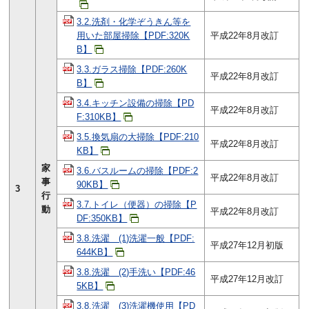
3.2.洗剤・化学ぞうきん等を
用いた部屋掃除【PDF:320K
平成22年8月改訂
B】
3.3.ガラス掃除【PDF:260K
平成22年8月改訂
B】
3.4.キッチン設備の掃除【PD
平成22年8月改訂
F:310KB】
3.5.換気扇の大掃除【PDF:210
平成22年8月改訂
KB】
家
3.6.バスルームの掃除【PDF:2
平成22年8月改訂
事
90KB】
3
行
3.7.トイレ（便器）の掃除【P
動
平成22年8月改訂
DF:350KB】
3.8.洗濯 (1)洗濯一般【PDF:
平成27年12月初版
644KB】
3.8.洗濯 (2)手洗い【PDF:46
平成27年12月改訂
5KB】
3.8.洗濯 (3)洗濯機使用【PD