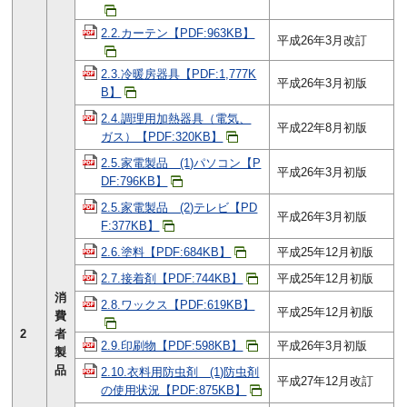
2.2.カーテン【PDF:963KB】
平成26年3月改訂
2.3.冷暖房器具【PDF:1,777K
平成26年3月初版
B】
2.4.調理用加熱器具（電気、
平成22年8月初版
ガス）【PDF:320KB】
2.5.家電製品 (1)パソコン【P
平成26年3月初版
DF:796KB】
2.5.家電製品 (2)テレビ【PD
平成26年3月初版
F:377KB】
2.6.塗料【PDF:684KB】
平成25年12月初版
2.7.接着剤【PDF:744KB】
平成25年12月初版
消
2.8.ワックス【PDF:619KB】
平成25年12月初版
費
2
者
2.9.印刷物【PDF:598KB】
平成26年3月初版
製
品
2.10.衣料用防虫剤 (1)防虫剤
平成27年12月改訂
の使用状況【PDF:875KB】