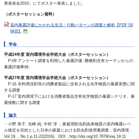
果発表会2010」にてポスター発表しました。
（ポスターセッション資料）
室内暴露評価にかかわる生活・行動パターンの調査と解析【PDF:59
6KB】
学会
平成24年度 室内環境学会学術大会（ポスターセッション）
P-09 アンケート調査を利用した暴露評価 -難燃剤含有カーテンからの
暴露評価事例-
平成27年度 室内環境学会学術大会（ポスターセッション）
P-16 衣料用洗剤等の消費者製品に含有される化学物質の暴露実態に関
する調査
P-17 室内環境下における消費者製品含有化学物質の暴露シナリオ、暴
露係数に関する調査
論文
・小野 恭子, 光崎 純, 中村 淳 ：家庭用防虫剤由来物質の室内曝露レベ
ル推定を目的とした日本の家庭における防虫剤使用量調査，室内環境，
Vol.19 ，No.1 p.11-22(2016) DOI：http://doi.org/10.7879/siej.19.11