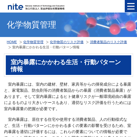
メニュ
化学物質管理
HOME
化学物質管理
化学物質のリスク評価
消費者製品のリスク評価
室内暴露にかかわる生活・行動パターン情報
室内暴露にかかわる生活・行動パターン
情報
室内暴露には、室内の建材、壁材、家具等からの揮発成分による暴露
と、家電製品、防虫剤等の消費者製品からの暴露（消費者製品暴露）が
あります。そして室内暴露によるヒト健康リスクが一般環境経由の暴露
によるものより大きいケースもあり、適切なリスク評価を行うためには
室内暴露量の把握が必要です。
室内暴露は、居住する住宅や使用する消費者製品、人の行動様式な
ど、生活・行動パターンにかかわる多くの要素の影響を受けるため、室
内暴露を適切に評価するには、これらの要素についての情報が必要で