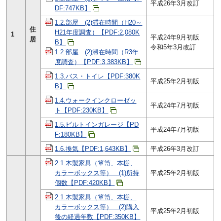
平成26年3月改訂
DF:747KB】
1.2.部屋 (2)滞在時間（H20～
住
H21年度調査）【PDF:2,080K
1
平成24年9月初版
居
B】
令和5年3月改訂
1.2.部屋 (2)滞在時間（R3年
度調査）【PDF:3,383KB】
1.3.バス・トイレ【PDF:380K
平成25年2月初版
B】
1.4.ウォークインクローゼッ
平成24年7月初版
ト【PDF:230KB】
1.5.ビルトインガレージ【PD
平成24年7月初版
F:180KB】
1.6.換気【PDF:1,643KB】
平成26年3月改訂
2.1.木製家具（箪笥、本棚、
カラーボックス等） (1)所持
平成25年2月初版
個数【PDF:420KB】
2.1.木製家具（箪笥、本棚、
カラーボックス等） (2)購入
平成25年2月初版
後の経過年数【PDF:350KB】