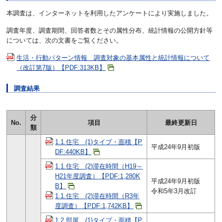
本調査は、インターネットを利用したアンケートにより実施しました。
調査年度、調査期間、回答者数とその属性分布、統計情報の公開方針等
については、次の文書をご覧ください。
生活・行動パターン情報 調査対象の基本属性と統計情報について
（改訂第7版）【PDF:313KB】
調査結果
分
No.
項目
最終更新日
類
1.1.住宅 (1)タイプ・面積【P
平成24年9月初版
DF:440KB】
1.1.住宅 (2)滞在時間（H19～
H21年度調査）【PDF:1,280K
平成24年9月初版
B】
令和5年3月改訂
1.1.住宅 (2)滞在時間（R3年
度調査）【PDF:1,742KB】
1.2.部屋 (1)タイプ・面積【P