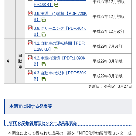
平成27年12月初版
F:646KB】
3.8.洗濯 (4)乾燥【PDF:720K
平成27年12月初版
B】
3.9.クリーニング【PDF:404K
平成27年12月改訂
B】
4.1.自動車の運転時間【PDF:
平成29年7月改訂
1,298KB】
自
4.2.車室内環境【PDF:1,090K
4
動
平成29年3月初版
B】
車
4.3.自動車の洗浄【PDF:530K
平成29年3月初版
B】
更新日：令和5年3月27日
本調査に関する発表等
NITE化学物質管理センター成果発表会
本調査によって得られた成果の一部を「NITE化学物質管理センター成