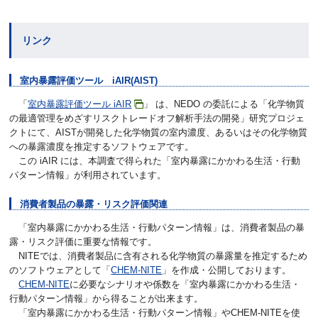
リンク
室内暴露評価ツール iAIR(AIST)
「
室内暴露評価ツール iAIR
」 は、NEDO の委託による「化学物質
の最適管理をめざすリスクトレードオフ解析手法の開発」研究プロジェ
クトにて、AISTが開発した化学物質の室内濃度、あるいはその化学物質
への暴露濃度を推定するソフトウェアです。
この iAIR には、本調査で得られた「室内暴露にかかわる生活・行動
パターン情報」が利用されています。
消費者製品の暴露・リスク評価関連
「室内暴露にかかわる生活・行動パターン情報」は、消費者製品の暴
露・リスク評価に重要な情報です。
NITEでは、消費者製品に含有される化学物質の暴露量を推定するため
のソフトウェアとして「
CHEM-NITE
」を作成・公開しております。
CHEM-NITE
に必要なシナリオや係数を「室内暴露にかかわる生活・
行動パターン情報」から得ることが出来ます。
「室内暴露にかかわる生活・行動パターン情報」やCHEM-NITEを使