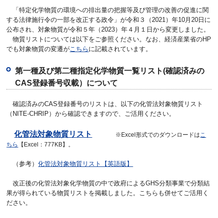
「特定化学物質の環境への排出量の把握等及び管理の改善の促進に関
する法律施行令の一部を改正する政令」が令和３（2021）年10月20日に
公布され、対象物質が令和５年（2023）年４月１日から変更しました。
物質リストについては以下をご参照ください。なお、経済産業省のHP
でも対象物質の変遷が
こちら
に記載されています。
第一種及び第二種指定化学物質一覧リスト(確認済みの
CAS登録番号収載）について
確認済みのCAS登録番号のリストは、以下の化管法対象物質リスト
（NITE-CHRIP）から確認できますので、ご活用ください。
化管法対象物質リスト
※Excel形式でのダウンロードは
こ
ちら
【Excel：777KB】。
（参考）
化管法対象物質リスト【英語版】
改正後の化管法対象化学物質の中で政府によるGHS分類事業で分類結
果が得られている物質リストを掲載しました。こちらも併せてご活用く
ださい。