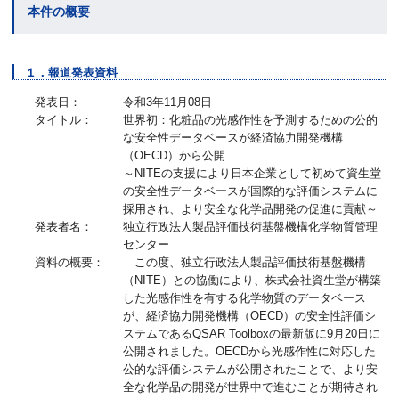
本件の概要
１．報道発表資料
発表日：
令和3年11月08日
タイトル：
世界初：化粧品の光感作性を予測するための公的
な安全性データベースが経済協力開発機構
（OECD）から公開
～NITEの支援により日本企業として初めて資生堂
の安全性データベースが国際的な評価システムに
採用され、より安全な化学品開発の促進に貢献～
発表者名：
独立行政法人製品評価技術基盤機構化学物質管理
センター
資料の概要：
この度、独立行政法人製品評価技術基盤機構
（NITE）との協働により、株式会社資生堂が構築
した光感作性を有する化学物質のデータベース
が、経済協力開発機構（OECD）の安全性評価シ
ステムであるQSAR Toolboxの最新版に9月20日に
公開されました。OECDから光感作性に対応した
公的な評価システムが公開されたことで、より安
全な化学品の開発が世界中で進むことが期待され