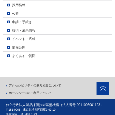
採用情報
公募
申請・手続き
技術・成果情報
イベント・広報
情報公開
よくあるご質問
ペ
アクセシビリティの取り組みについて
ホームページのご利用について
独立行政法人製品評価技術基盤機構（法人番号 9011005001123）
〒151-0066 東京都渋谷区西原2-49-10
代表電話
03-3481-1921