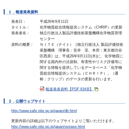
１．報道発表資料
発表日：
平成26年9月11日
タイトル：
化学物質総合情報提供システム（CHRIP）の更新
発表者名：
独立行政法人製品評価技術基盤機構化学物質管理
センター
資料の概要：
ＮＩＴＥ（ナイト）［独立行政法人 製品評価技術
基盤機構 理事長：安井 至、本所：東京都渋谷
区西原］は、平成26年9月11日(木)に、化学物質に
関する国内外の法規制、有害性やリスク評価等に
関する情報を提供しているデータベース「化学物
質総合情報提供システム（ＣＨＲＩＰ）」（通
称：クリップ）のデータの更新を行います。
報道発表資料【PDF:81KB】
２．公開ウェブサイト
http://www.safe.nite.go.jp/japan/db.html
更新内容の詳細は以下のウェブサイトよりご覧いただけます。
http://www.safe.nite.go.jp/japan/osirase.html