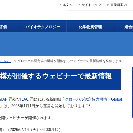
本文へ
サイトマップ
事業所案内
評価
バイオテクノロジー
化学物質管理
適合
JAC）
グローバル認定協力機構が開催するウェビナーで最新情報を発信します
機構が開催するウェビナーで最新情報
る
IAF
及び
ILAC
に代わる新組織「
グローバル認定協力機構（Global
＊1
」は、2026年1月1日から運営を開始しております
。
公開ウェビナーが開催されます。
）（2026/04/14（火）08:00UTC-）