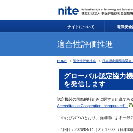
ナイトについて
電気安全
適合性評価推進
HOME
適合性評価推進
日本認定機関協議会（
グローバル認定協力
を発信します
認定機関の国際的枠組みに関する組織であ
Accreditation Cooperation Incorporated）
このたび以下のとおり、新組織による一般
・1回目：2026/04/14（火）17:00-（日本時間