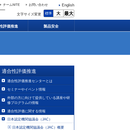
English
チームNITE
お問い合わせ
大
最大
標準
文字サイズ変更
性評価推進
製品安全
適合性評価推進
適合性評価推進センターとは
セミナーやイベント情報
外部の方に向けて提供している講座や研
修プログラムの情報
適合性評価に関する情報
日本認定機関協議会（JAC）
日本認定機関協議会（JAC）概要