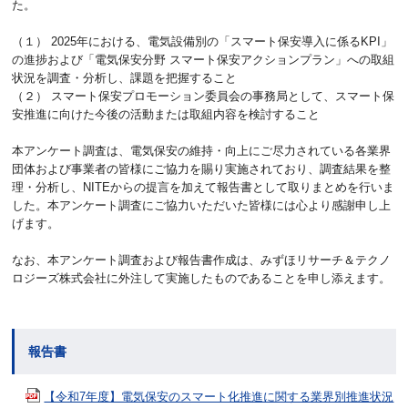
た。
（１） 2025年における、電気設備別の「スマート保安導入に係るKPI」
の進捗および「電気保安分野 スマート保安アクションプラン」への取組
状況を調査・分析し、課題を把握すること
（２） スマート保安プロモーション委員会の事務局として、スマート保
安推進に向けた今後の活動または取組内容を検討すること
本アンケート調査は、電気保安の維持・向上にご尽力されている各業界
団体および事業者の皆様にご協力を賜り実施されており、調査結果を整
理・分析し、NITEからの提言を加えて報告書として取りまとめを行いま
した。本アンケート調査にご協力いただいた皆様には心より感謝申し上
げます。
なお、本アンケート調査および報告書作成は、みずほリサーチ＆テクノ
ロジーズ株式会社に外注して実施したものであることを申し添えます。
報告書
【令和7年度】電気保安のスマート化推進に関する業界別推進状況